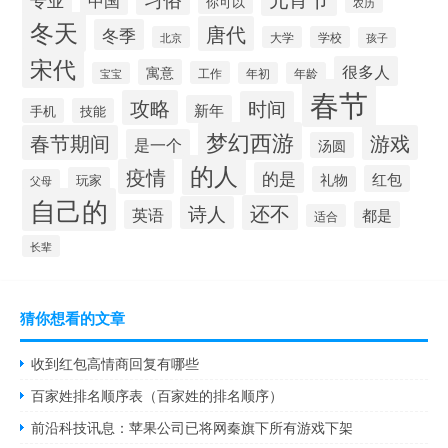
专业
中国
你可以
农历
冬天
唐代
冬季
北京
大学
学校
孩子
宋代
很多人
寓意
工作
宝宝
年初
年龄
春节
攻略
时间
新年
手机
技能
梦幻西游
春节期间
游戏
是一个
汤圆
的人
疫情
的是
红包
礼物
玩家
父母
自己的
还不
诗人
英语
都是
适合
长辈
猜你想看的文章
收到红包高情商回复有哪些
百家姓排名顺序表（百家姓的排名顺序）
前沿科技讯息：苹果公司已将网秦旗下所有游戏下架