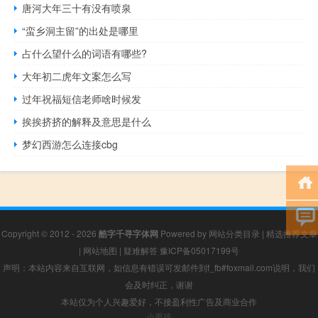
唐河大年三十有没有喷泉
“蛮乡洞主留”的出处是哪里
占什么望什么的词语有哪些?
大年初二虎年文案怎么写
过年祝福短信老师啥时候发
挨挨挤挤的解释及意思是什么
梦幻西游怎么连接cbg
Copyright © 2012 - 2026
酷字千寻字体网
Powered by
网站分类目录
|
精选推荐文章
|
网站地图
|
疑难解答
豫ICP备05017199号
声明：本站内容来自互联网，如信息有错误可发邮件到f_fb#foxmail.com说明，我们
会及时纠正，谢谢
本站仅为个人兴趣爱好，不接盈利性广告及商业合作
小男孩