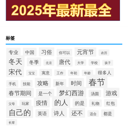
标签
元宵节
习俗
专业
中国
你可以
农历
冬天
唐代
冬季
北京
大学
学校
孩子
宋代
很多人
寓意
工作
宝宝
年初
年龄
春节
攻略
时间
新年
手机
技能
梦幻西游
春节期间
游戏
是一个
汤圆
的人
疫情
的是
红包
礼物
玩家
父母
自己的
还不
诗人
英语
都是
适合
长辈