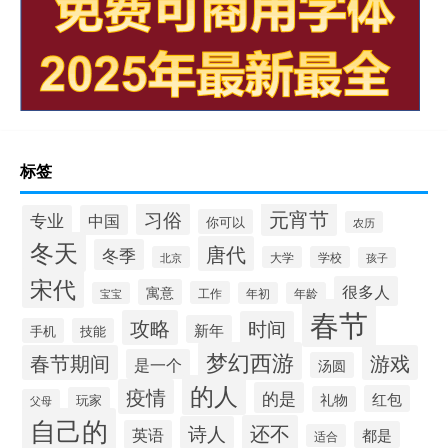
标签
元宵节
习俗
专业
中国
你可以
农历
冬天
唐代
冬季
北京
大学
学校
孩子
宋代
很多人
寓意
工作
宝宝
年初
年龄
春节
攻略
时间
新年
手机
技能
梦幻西游
春节期间
游戏
是一个
汤圆
的人
疫情
的是
红包
礼物
玩家
父母
自己的
还不
诗人
英语
都是
适合