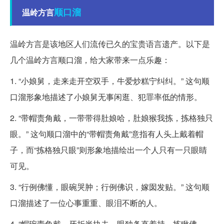
顺口溜
温岭方言
温岭方言是该地区人们流传已久的宝贵语言遗产。以下是
几个温岭方言顺口溜，给大家带来一点乐趣：
1. “小娘舅，走来走开空双手，牛爱炒糕宁纠纠。” 这句顺
口溜形象地描述了小娘舅无事闲逛、犯罪率低的情形。
2. “带帽责角戴，一带带得肚娘哈，肚娘猴我拣，拣格独只
眼。” 这句顺口溜中的“带帽责角戴”意指有人头上戴着帽
子，而“拣格独只眼”则形象地描绘出一个人只有一只眼睛
可见。
3. “行例佛懂，眼碗哭肿；行例佛识，嫁囡发贴。” 这句顺
口溜描述了一位心事重重、眼泪不断的人。
4. “帽碗责角戴，牙折半块去，眼独条直着持，拣瞅佛