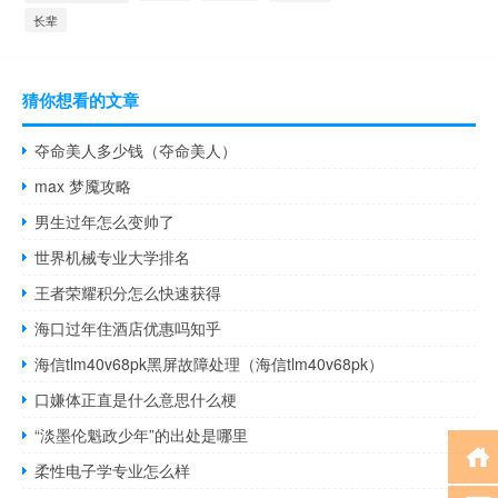
长辈
猜你想看的文章
夺命美人多少钱（夺命美人）
max 梦魇攻略
男生过年怎么变帅了
世界机械专业大学排名
王者荣耀积分怎么快速获得
海口过年住酒店优惠吗知乎
海信tlm40v68pk黑屏故障处理（海信tlm40v68pk）
口嫌体正直是什么意思什么梗
“淡墨伦魁政少年”的出处是哪里
柔性电子学专业怎么样