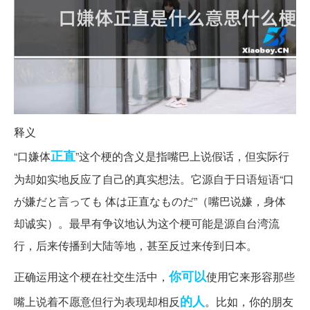
释义
正直
“口嫌体
”这个梗的含义是指嘴巴上说假话，但实际行
为却如实地反应了自己的真实想法。它源自于日语短语“口
が嫌だと言っても 体は正直なものだ”（嘴巴说嫌，身体
却诚实）。最早有争议地认为这个梗可能是源自台湾流
行，后来传播到大陆等地，甚至反过来传到日本。
你可以
正确运用这个梗在社交生活中，
使用它来形容那些
的人
嘴上说着不愿意但行为表现却相反
。比如，你的朋友