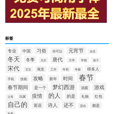
标签
元宵节
习俗
专业
中国
你可以
农历
冬天
唐代
冬季
北京
大学
学校
孩子
宋代
很多人
寓意
工作
宝宝
年初
年龄
春节
攻略
时间
新年
手机
技能
梦幻西游
春节期间
游戏
是一个
汤圆
的人
疫情
的是
红包
礼物
玩家
父母
自己的
还不
诗人
英语
都是
适合
长辈