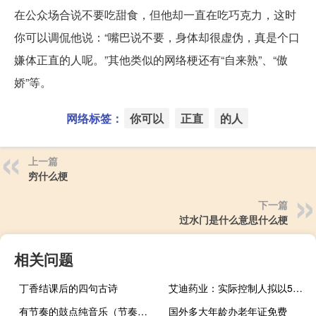
在公众场合说不要吃甜食，但他却一直在吃巧克力，这时
你可以调侃他说：“嘴巴说不要，身体却很虚伪，真是个口
嫌体正直的人呢。”其他类似的网络梗还有“自来熟”、“傲
娇”等。
网络标签：
你可以
正直
的人
上一篇
穷什么梗
下一篇
过水门是什么意思什么梗
相关问题
丁香结课后的四句古诗
艾迪药业：实际控制人拟以500万元-10000万元增持股份
有节奏的鼓点纯音乐（节奏感强的鼓点纯音乐）
国外多大年龄办老年证免费