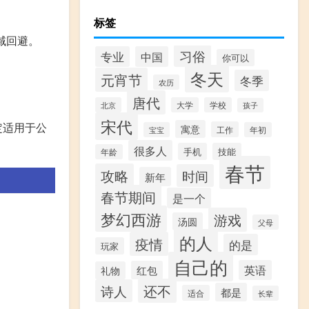
标签
域回避。
习俗
专业
中国
你可以
冬天
元宵节
冬季
农历
唐代
北京
大学
学校
孩子
宋代
定适用于公
寓意
工作
宝宝
年初
很多人
手机
技能
年龄
春节
攻略
时间
新年
春节期间
是一个
梦幻西游
游戏
汤圆
父母
的人
疫情
的是
玩家
自己的
英语
红包
礼物
还不
诗人
都是
适合
长辈