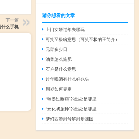
猜你想看的文章
下一篇
om是什么手机
上门女婿过年去哪玩
可笑至极啥意思（可笑至极的王简介）
元宵多少日
油菜怎么施肥
石户是什么意思
过年喝酒有什么好兆头
周岁如何界定
“翰墨过幽燕”的出处是哪里
“元化初施种”的出处是哪里
梦幻西游封号解封步骤图