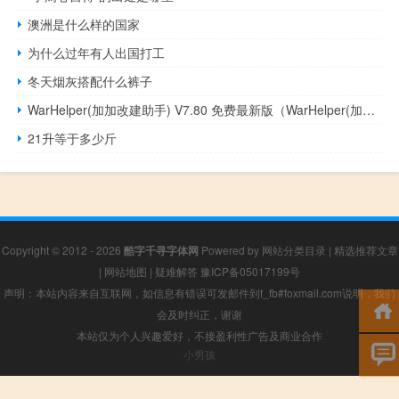
澳洲是什么样的国家
为什么过年有人出国打工
冬天烟灰搭配什么裤子
WarHelper(加加改建助手) V7.80 免费最新版（WarHelper(加加改建助手) V7.80 免费最新版功能简介）
21升等于多少斤
Copyright © 2012 - 2026
酷字千寻字体网
Powered by
网站分类目录
|
精选推荐文章
|
网站地图
|
疑难解答
豫ICP备05017199号
声明：本站内容来自互联网，如信息有错误可发邮件到f_fb#foxmail.com说明，我们
会及时纠正，谢谢
本站仅为个人兴趣爱好，不接盈利性广告及商业合作
小男孩