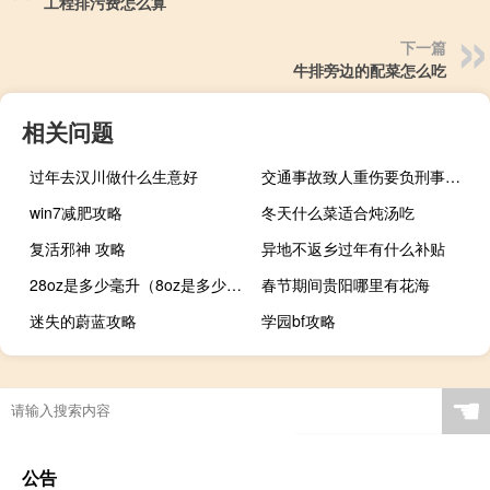
工程排污费怎么算
下一篇
牛排旁边的配菜怎么吃
相关问题
过年去汉川做什么生意好
交通事故致人重伤要负刑事责任吗
win7减肥攻略
冬天什么菜适合炖汤吃
复活邪神 攻略
异地不返乡过年有什么补贴
28oz是多少毫升（8oz是多少毫升）
春节期间贵阳哪里有花海
迷失的蔚蓝攻略
学园bf攻略
☚
公告