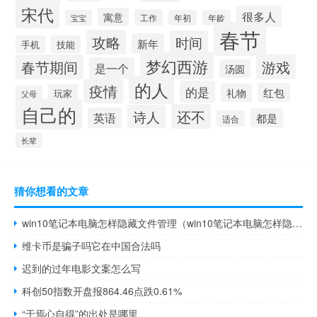
宋代
很多人
寓意
工作
宝宝
年初
年龄
春节
攻略
时间
新年
手机
技能
梦幻西游
春节期间
游戏
是一个
汤圆
的人
疫情
的是
红包
礼物
玩家
父母
自己的
还不
诗人
英语
都是
适合
长辈
猜你想看的文章
win10笔记本电脑怎样隐藏文件管理（win10笔记本电脑怎样隐藏文件）
维卡币是骗子吗它在中国合法吗
迟到的过年电影文案怎么写
科创50指数开盘报864.46点跌0.61%
“于焉心自得”的出处是哪里