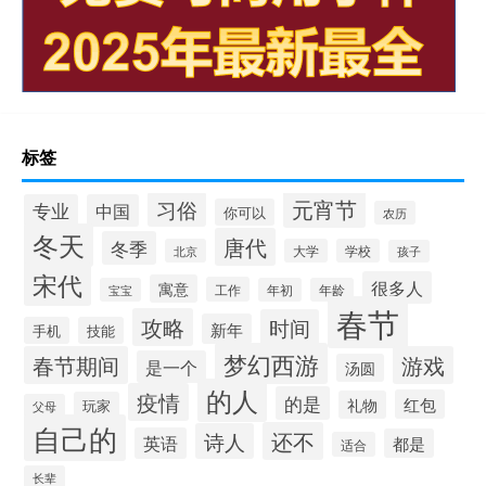
标签
元宵节
习俗
专业
中国
你可以
农历
冬天
唐代
冬季
北京
大学
学校
孩子
宋代
很多人
寓意
工作
宝宝
年初
年龄
春节
攻略
时间
新年
手机
技能
梦幻西游
春节期间
游戏
是一个
汤圆
的人
疫情
的是
红包
礼物
玩家
父母
自己的
还不
诗人
英语
都是
适合
长辈