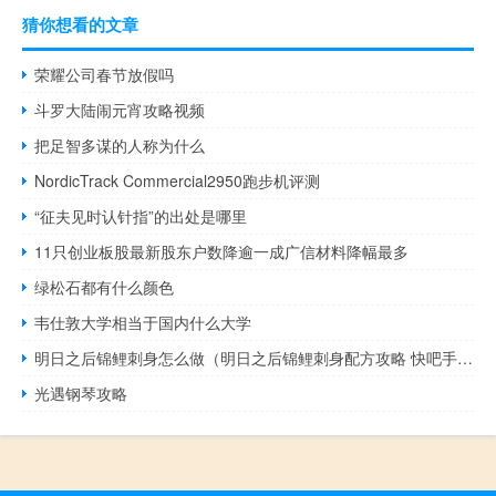
猜你想看的文章
荣耀公司春节放假吗
斗罗大陆闹元宵攻略视频
把足智多谋的人称为什么
NordicTrack Commercial2950跑步机评测
“征夫见时认针指”的出处是哪里
11只创业板股最新股东户数降逾一成广信材料降幅最多
绿松石都有什么颜色
韦仕敦大学相当于国内什么大学
明日之后锦鲤刺身怎么做（明日之后锦鲤刺身配方攻略 快吧手游）
光遇钢琴攻略