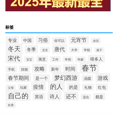
标签
元宵节
习俗
专业
中国
你可以
农历
冬天
唐代
冬季
北京
大学
学校
孩子
宋代
很多人
寓意
工作
宝宝
年初
年龄
春节
攻略
时间
新年
手机
技能
梦幻西游
春节期间
游戏
是一个
汤圆
的人
疫情
的是
红包
礼物
玩家
父母
自己的
还不
诗人
英语
都是
适合
长辈