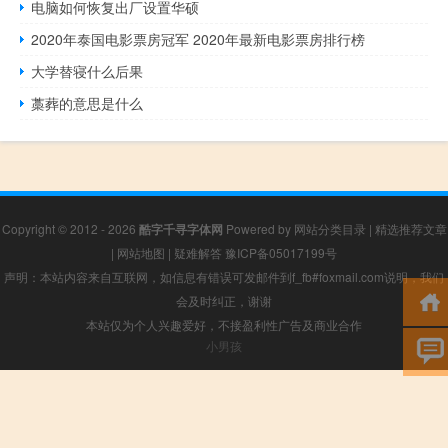
电脑如何恢复出厂设置华硕
2020年泰国电影票房冠军 2020年最新电影票房排行榜
大学替寝什么后果
藁葬的意思是什么
Copyright © 2012 - 2026
酷字千寻字体网
Powered by
网站分类目录
|
精选推荐文章
|
网站地图
|
疑难解答
豫ICP备05017199号
声明：本站内容来自互联网，如信息有错误可发邮件到f_fb#foxmail.com说明，我们
会及时纠正，谢谢
本站仅为个人兴趣爱好，不接盈利性广告及商业合作
小男孩