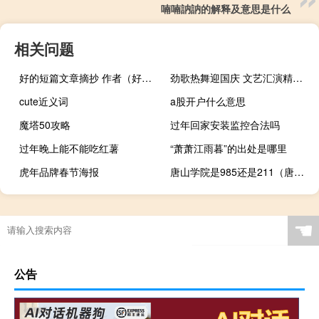
喃喃訥訥的解释及意思是什么
相关问题
好的短篇文章摘抄 作者（好的短篇文章）
劲歌热舞迎国庆 文艺汇演精彩纷呈 到底什么情况嘞
cute近义词
a股开户什么意思
魔塔50攻略
过年回家安装监控合法吗
过年晚上能不能吃红薯
“萧萧江雨暮”的出处是哪里
虎年品牌春节海报
唐山学院是985还是211（唐山学院是几本院校）
☚
公告