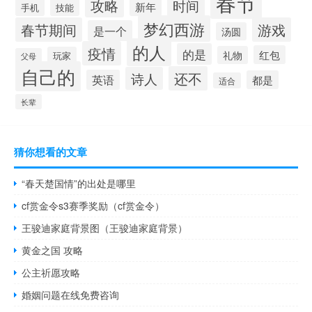
春节
攻略
时间
新年
手机
技能
梦幻西游
春节期间
游戏
是一个
汤圆
的人
疫情
的是
红包
礼物
玩家
父母
自己的
还不
诗人
英语
都是
适合
长辈
猜你想看的文章
“春天楚国情”的出处是哪里
cf赏金令s3赛季奖励（cf赏金令）
王骏迪家庭背景图（王骏迪家庭背景）
黄金之国 攻略
公主祈愿攻略
婚姻问题在线免费咨询