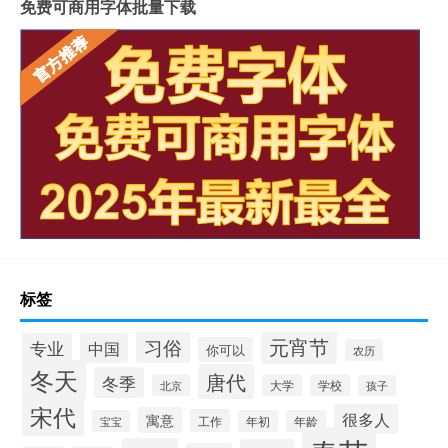
免费可商用字体批量下载
标签
元宵节
习俗
专业
中国
你可以
农历
冬天
唐代
冬季
北京
大学
学校
孩子
宋代
很多人
寓意
工作
宝宝
年初
年龄