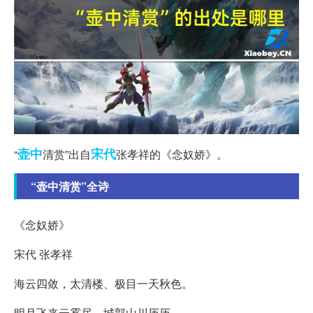
壶中
宋代
“
清赏”出自
张孝祥的《念奴娇》。
“壶中清赏”全诗
《念奴娇》
宋代 张孝祥
海云四敛，太清楼、极目一天秋色。
明月飞来云雾尽，城郭山川历历。