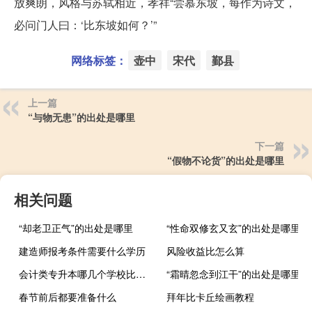
放爽朗，风格与苏轼相近，孝祥“尝慕东坡，每作为诗文，
必问门人曰：‘比东坡如何？’”
网络标签：
壶中
宋代
鄞县
上一篇
“与物无患”的出处是哪里
下一篇
“假物不论货”的出处是哪里
相关问题
“却老卫正气”的出处是哪里
“性命双修玄又玄”的出处是哪里
建造师报考条件需要什么学历
风险收益比怎么算
会计类专升本哪几个学校比较好
“霜晴忽念到江干”的出处是哪里
春节前后都要准备什么
拜年比卡丘绘画教程