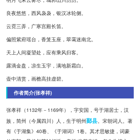
良夜悠悠，西风袅袅，银汉冰轮侧。
云霓三弄，广寒宫殿长笛。
偏照紫府瑶台，香笼玉座，翠霭迷南北。
天上人间凝望处，应有乘风归客。
露滴金盘，凉生玉宇，满地新霜白。
壶中清赏，画檐高挂虚碧。
作者简介(张孝祥)
张孝祥（1132年－1169年），字安国，号于湖居士，汉
鄞县
族，简州（今属四川）人，生于明州
。宋朝词人。著
有《于湖集》40卷、《于湖词》1卷。其才思敏捷，词豪