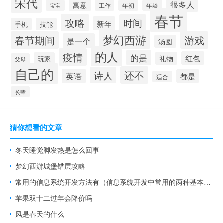
宋代
很多人
寓意
工作
宝宝
年初
年龄
春节
攻略
时间
新年
手机
技能
梦幻西游
春节期间
游戏
是一个
汤圆
的人
疫情
的是
红包
礼物
玩家
父母
自己的
还不
诗人
英语
都是
适合
长辈
猜你想看的文章
冬天睡觉脚发热是怎么回事
梦幻西游城堡错层攻略
常用的信息系统开发方法有（信息系统开发中常用的两种基本方法）
苹果双十二过年会降价吗
风是春天的什么