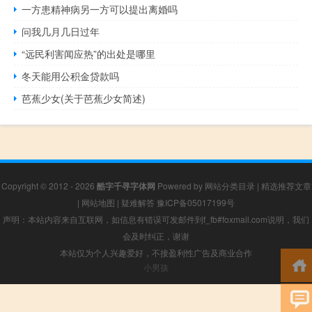
一方患精神病另一方可以提出离婚吗
问我几月几日过年
“远民利害闻应热”的出处是哪里
冬天能用公积金贷款吗
芭蕉少女(关于芭蕉少女简述)
Copyright © 2012 - 2026
酷字千寻字体网
Powered by
网站分类目录
|
精选推荐文章
|
网站地图
|
疑难解答
豫ICP备05017199号
声明：本站内容来自互联网，如信息有错误可发邮件到f_fb#foxmail.com说明，我们
会及时纠正，谢谢
本站仅为个人兴趣爱好，不接盈利性广告及商业合作
小男孩