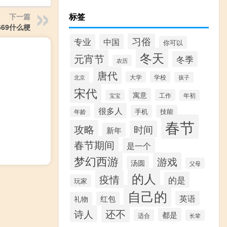
标签
下一篇
669什么梗
习俗
专业
中国
你可以
冬天
元宵节
冬季
农历
唐代
北京
大学
学校
孩子
宋代
寓意
工作
宝宝
年初
很多人
手机
技能
年龄
春节
攻略
时间
新年
春节期间
是一个
梦幻西游
游戏
汤圆
父母
的人
疫情
的是
玩家
自己的
英语
红包
礼物
还不
诗人
都是
适合
长辈