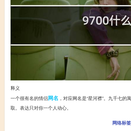
释义
网名
一个很有名的情侣
，对应网名是“星河襟”。九千七的
取。表达只对你一个人动心。
网络标签