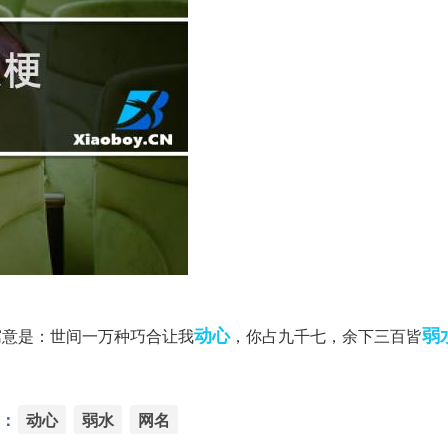
动心
弱
寓意是：世间一万种巧合让我
，你占九千七，余下三百皆
：
动心
弱水
网名