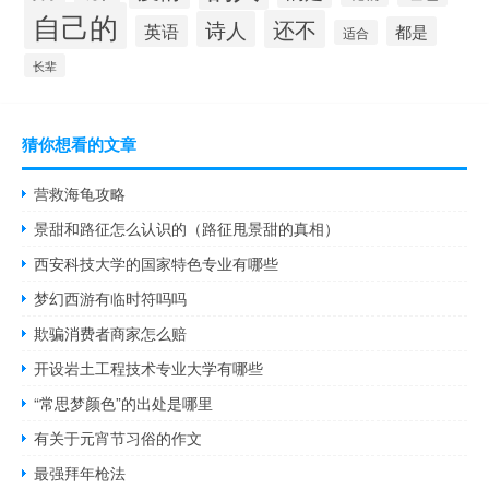
自己的
还不
诗人
英语
都是
适合
长辈
猜你想看的文章
营救海龟攻略
景甜和路征怎么认识的（路征甩景甜的真相）
西安科技大学的国家特色专业有哪些
梦幻西游有临时符吗吗
欺骗消费者商家怎么赔
开设岩土工程技术专业大学有哪些
“常思梦颜色”的出处是哪里
有关于元宵节习俗的作文
最强拜年枪法