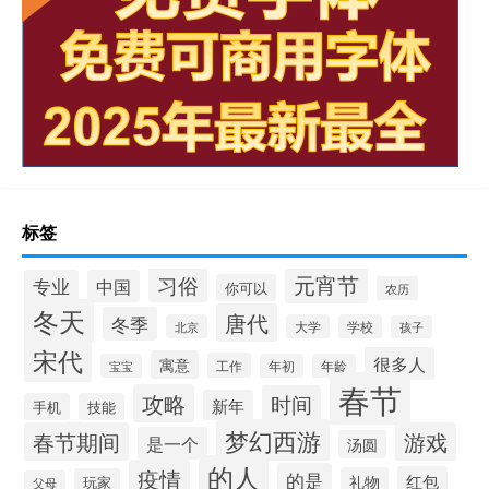
标签
元宵节
习俗
专业
中国
你可以
农历
冬天
唐代
冬季
北京
大学
学校
孩子
宋代
很多人
寓意
工作
宝宝
年初
年龄
春节
攻略
时间
新年
手机
技能
梦幻西游
春节期间
游戏
是一个
汤圆
的人
疫情
的是
红包
礼物
玩家
父母