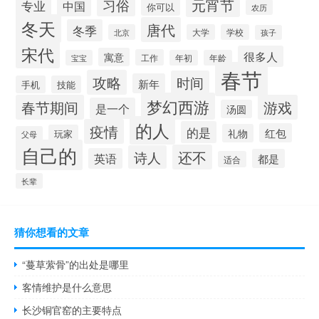
元宵节
习俗
专业
中国
你可以
农历
冬天
唐代
冬季
北京
大学
学校
孩子
宋代
很多人
寓意
工作
宝宝
年初
年龄
春节
攻略
时间
新年
手机
技能
梦幻西游
春节期间
游戏
是一个
汤圆
的人
疫情
的是
红包
礼物
玩家
父母
自己的
还不
诗人
英语
都是
适合
长辈
猜你想看的文章
“蔓草萦骨”的出处是哪里
客情维护是什么意思
长沙铜官窑的主要特点