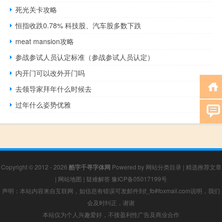
死光关卡攻略
恒指收跌0.78% 科技股、汽车股多数下跌
meat mansion攻略
参战参试人员认定标准（参战参试人员认定）
内开门可以改外开门吗
去领导家拜年什么时候去
过年什么姿势优雅
Copyright © 2012 - 2026
酷字千寻字体网
Powered by
网站分类目录
|
精选推荐文章
|
网站地图
|
疑难解答
豫ICP备05017199号
声明：本站内容来自互联网，如信息有错误可发邮件到f_fb#foxmail.com说明，我们
会及时纠正，谢谢
本站仅为个人兴趣爱好，不接盈利性广告及商业合作