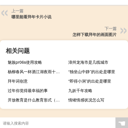
上一篇
哪里能看拜年卡片小说
下一篇
怎样下载拜年的画面图片
相关问题
魅族pr06s使用攻略
漳州龙海市是几线城市
杨柳春风一杯酒江湖夜雨十年灯什么意思
“独坐山中静”的出处是哪里
拜年词创意
“即得小涧”的出处是哪里
过年你觉得最幸福的事
九妖千年攻略
开放教育是什么教育形式（开放教育这种教育形式属于什么教育）
情绪情感状况怎么写
☚