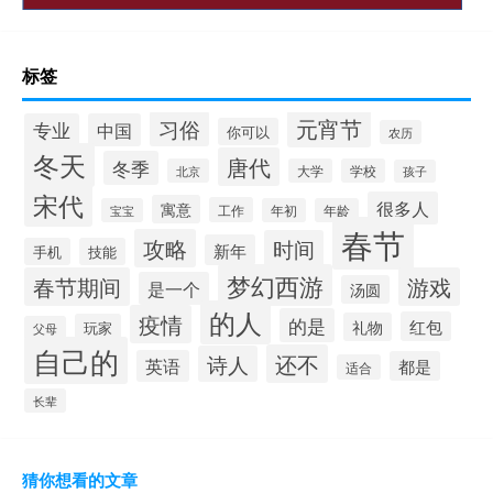
标签
元宵节
习俗
专业
中国
你可以
农历
冬天
唐代
冬季
北京
大学
学校
孩子
宋代
很多人
寓意
工作
宝宝
年初
年龄
春节
攻略
时间
新年
手机
技能
梦幻西游
春节期间
游戏
是一个
汤圆
的人
疫情
的是
红包
礼物
玩家
父母
自己的
还不
诗人
英语
都是
适合
长辈
猜你想看的文章