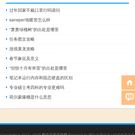
过年回家不戴口罩行吗请问
saneper地暖管怎么样
“萧萧绿槐树”的出处是哪里
任务图文攻略
游戏黄龙攻略
春节象征及意义
“但惊十月有奔雷”的出处是哪里
笔记本运行内存和固态硬盘的区别
专业硕士考四科的专业更难吗
荷尔蒙爆棚是什么意思
Copyright © 2012 - 2026
酷字千寻字体网
Powered by
网站分类目录
|
精选推荐文章