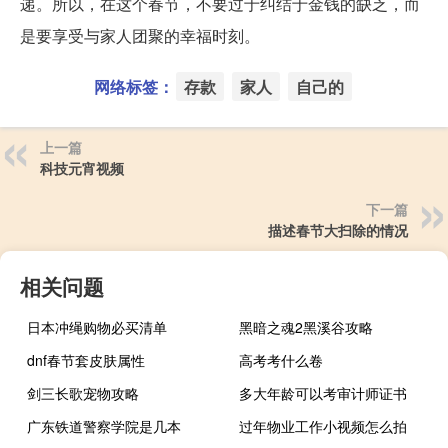
递。所以，在这个春节，不要过于纠结于金钱的缺乏，而
是要享受与家人团聚的幸福时刻。
网络标签：
存款
家人
自己的
上一篇
科技元宵视频
下一篇
描述春节大扫除的情况
相关问题
日本冲绳购物必买清单
黑暗之魂2黑溪谷攻略
dnf春节套皮肤属性
高考考什么卷
剑三长歌宠物攻略
多大年龄可以考审计师证书
广东铁道警察学院是几本
过年物业工作小视频怎么拍