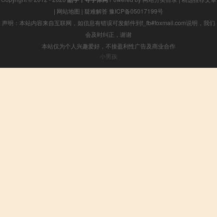
|
网站地图
|
疑难解答
豫ICP备05017199号
声明：本站内容来自互联网，如信息有错误可发邮件到f_fb#foxmail.com说明，我们
会及时纠正，谢谢
本站仅为个人兴趣爱好，不接盈利性广告及商业合作
小男孩