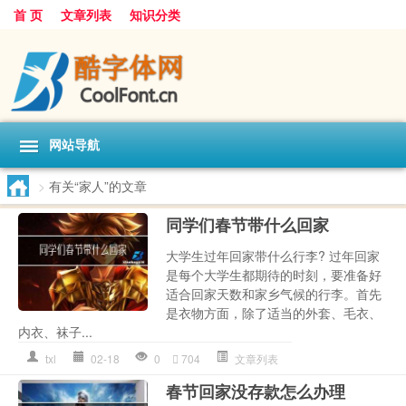
首 页
文章列表
知识分类
网站导航
>
有关“家人”的文章
同学们春节带什么回家
大学生过年回家带什么行李? 过年回家
是每个大学生都期待的时刻，要准备好
适合回家天数和家乡气候的行李。首先
是衣物方面，除了适当的外套、毛衣、
内衣、袜子...
txl
02-18
0
704
文章列表
春节回家没存款怎么办理