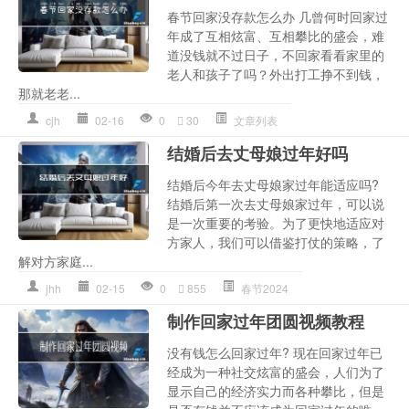
春节回家没存款怎么办 几曾何时回家过
年成了互相炫富、互相攀比的盛会，难
道没钱就不过日子，不回家看看家里的
老人和孩子了吗？外出打工挣不到钱，
那就老老...
cjh
02-16
0
30
文章列表
结婚后去丈母娘过年好吗
结婚后今年去丈母娘家过年能适应吗?
结婚后第一次去丈母娘家过年，可以说
是一次重要的考验。为了更快地适应对
方家人，我们可以借鉴打仗的策略，了
解对方家庭...
jhh
02-15
0
855
春节2024
制作回家过年团圆视频教程
没有钱怎么回家过年? 现在回家过年已
经成为一种社交炫富的盛会，人们为了
显示自己的经济实力而各种攀比，但是