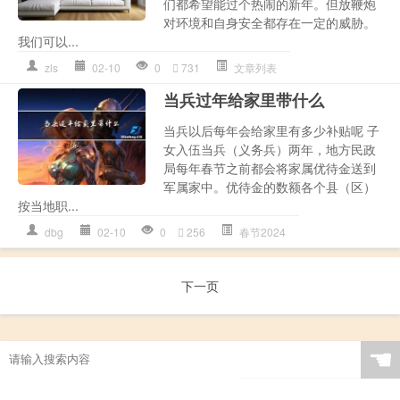
们都希望能过个热闹的新年。但放鞭炮
对环境和自身安全都存在一定的威胁。
我们可以...
zls
02-10
0
731
文章列表
当兵过年给家里带什么
当兵以后每年会给家里有多少补贴呢 子
女入伍当兵（义务兵）两年，地方民政
局每年春节之前都会将家属优待金送到
军属家中。优待金的数额各个县（区）
按当地职...
dbg
02-10
0
256
春节2024
下一页
☚