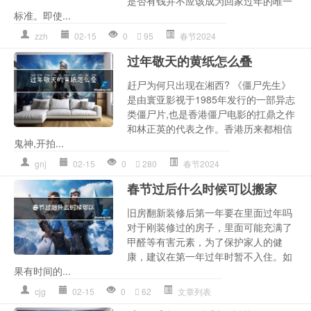
是否有钱并不应该成为回家过年的唯一
标准。即使...
zzh
02-15
0
95
春节2024
过年敬天的黄纸怎么叠
赶尸为何只出现在湘西? 《僵尸先生》
是由寰亚影视于1985年发行的一部异志
类僵尸片,也是香港僵尸电影的扛鼎之作
和林正英的代表之作。香港历来都相信
鬼神,开拍...
gnj
02-15
0
280
春节2024
春节过后什么时候可以搬家
旧房翻新装修后第一年要在里面过年吗
对于刚装修过的房子，里面可能充满了
甲醛等有害元素，为了保护家人的健
康，建议在第一年过年时暂不入住。如
果有时间的...
cjg
02-15
0
62
文章列表