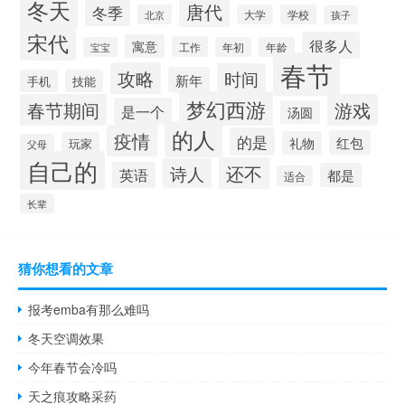
冬天
唐代
冬季
北京
大学
学校
孩子
宋代
很多人
寓意
工作
宝宝
年初
年龄
春节
攻略
时间
新年
手机
技能
梦幻西游
春节期间
游戏
是一个
汤圆
的人
疫情
的是
红包
礼物
玩家
父母
自己的
还不
诗人
英语
都是
适合
长辈
猜你想看的文章
报考emba有那么难吗
冬天空调效果
今年春节会冷吗
天之痕攻略采药