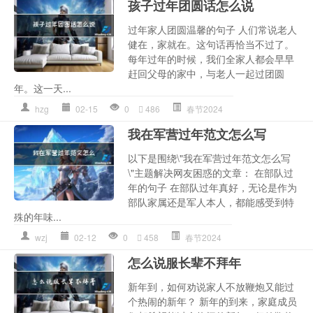
孩子过年团圆话怎么说
过年家人团圆温馨的句子 人们常说老人
健在，家就在。这句话再恰当不过了。
每年过年的时候，我们全家人都会早早
赶回父母的家中，与老人一起过团圆
年。这一天...
hzg
02-15
0
486
春节2024
我在军营过年范文怎么写
以下是围绕\"我在军营过年范文怎么写
\"主题解决网友困惑的文章： 在部队过
年的句子 在部队过年真好，无论是作为
部队家属还是军人本人，都能感受到特
殊的年味...
wzj
02-12
0
458
春节2024
怎么说服长辈不拜年
新年到，如何劝说家人不放鞭炮又能过
个热闹的新年？ 新年的到来，家庭成员