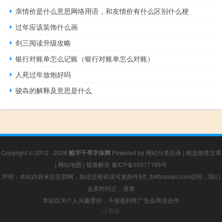
亲情价是什么意思网络用语，和友情价有什么区别什么梗
过年应该装饰什么画
剑三阅读升级攻略
银行对账单怎么记账（银行对账单怎么对账）
人死过年放炮好吗
骏犇的解释及意思是什么
Copyright © 2012 - 2026
酷字千寻字体网
Powered by
网站分类目录
|
精选推荐文章
|
网站地图
|
疑难解答
豫ICP备05017199号
声明：本站内容来自互联网，如信息有错误可发邮件到f_fb#foxmail.com说明，我们
会及时纠正，谢谢
本站仅为个人兴趣爱好，不接盈利性广告及商业合作
小男孩