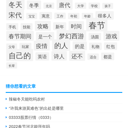
冬天
唐代
冬季
北京
大学
学校
孩子
宋代
很多人
寓意
工作
宝宝
年初
年龄
春节
攻略
时间
新年
手机
技能
梦幻西游
春节期间
游戏
是一个
汤圆
的人
疫情
的是
红包
礼物
玩家
父母
自己的
还不
诗人
英语
都是
适合
长辈
猜你想看的文章
辣椒冬天能吃吗农村
“许我来游莫难色”的出处是哪里
03333股票行情（0333）
2022春节河北能拜年吗