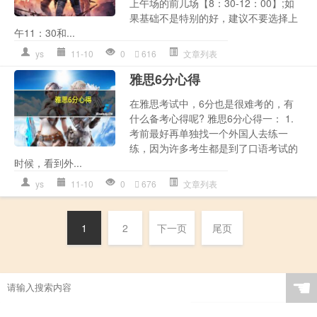
上午场的前几场【8：30-12：00】;如
果基础不是特别的好，建议不要选择上
午11：30和...
ys
11-10
0
616
文章列表
雅思6分心得
在雅思考试中，6分也是很难考的，有
什么备考心得呢? 雅思6分心得一： 1.
考前最好再单独找一个外国人去练一
练，因为许多考生都是到了口语考试的
时候，看到外...
ys
11-10
0
676
文章列表
1
2
下一页
尾页
☚