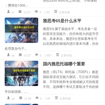
用在2200-4000元之间/期。 小班课程
：费用在1000...
hr
12-27
0
50
文章列表
雅思考65是什么水平
雅思5分属于基础水平，考生具备一定
的英语交流能力，但仍有很大的提升空
间。具体来说，雅思5分意味着考生可
以在熟悉的领域内进行基本沟通，但在
处理复杂句子...
ys
12-27
0
651
文章列表
国内雅思托福哪个重要
雅思（IELTS）和托福（TOEFL）都是
国际英语语言能力测试，它们在不同国
家、不同学校和专业领域被认可的程度
不同。选择哪个考试主要取决于你的留
学目标国家。...
gn
12-26
0
87
文章列表