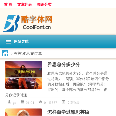
首 页
文章列表
知识分类
网站导航
>
有关“雅思”的文章
雅思总分多少分
雅思考试的总分为9分。这个总分是通
过将听力、阅读、写作和口语四个部分
的分数相加后，再除以4（即平均分）
得出的。每个部分的满分都是9分，但
分数记录时通...
ys
01-04
0
567
文章列表
怎样自学过雅思英语