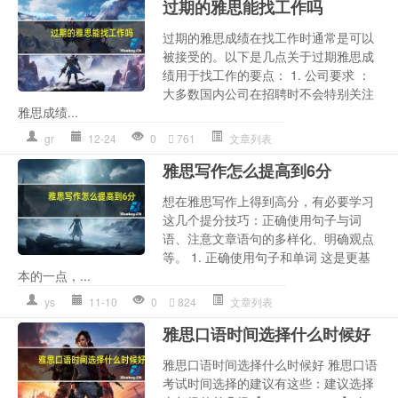
过期的雅思能找工作吗
过期的雅思成绩在找工作时通常是可以
被接受的。以下是几点关于过期雅思成
绩用于找工作的要点： 1. 公司要求 ：
大多数国内公司在招聘时不会特别关注
雅思成绩...
gr
12-24
0
761
文章列表
雅思写作怎么提高到6分
想在雅思写作上得到高分，有必要学习
这几个提分技巧：正确使用句子与词
语、注意文章语句的多样化、明确观点
等。 1. 正确使用句子和单词 这是更基
本的一点，...
ys
11-10
0
824
文章列表
雅思口语时间选择什么时候好
雅思口语时间选择什么时候好 雅思口语
考试时间选择的建议有这些：建议选择