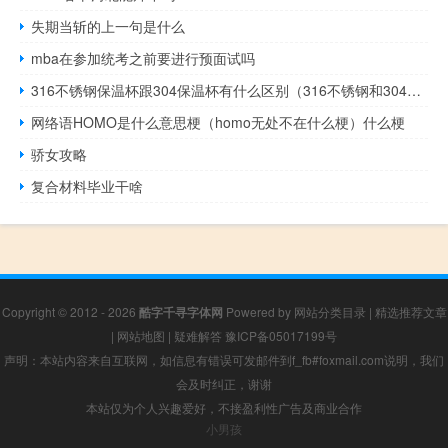
失期当斩的上一句是什么
mba在参加统考之前要进行预面试吗
316不锈钢保温杯跟304保温杯有什么区别（316不锈钢和304保温杯喝水哪个好）
网络语HOMO是什么意思梗（homo无处不在什么梗）什么梗
骄女攻略
复合材料毕业干啥
Copyright © 2012 - 2026
酷字千寻字体网
Powered by
网站分类目录
|
精选推荐文章
|
网站地图
|
疑难解答
豫ICP备05017199号
声明：本站内容来自互联网，如信息有错误可发邮件到f_fb#foxmail.com说明，我们
会及时纠正，谢谢
本站仅为个人兴趣爱好，不接盈利性广告及商业合作
小男孩