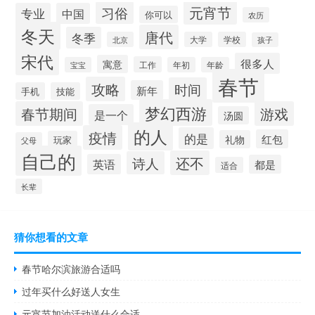
元宵节
习俗
专业
中国
你可以
农历
冬天
唐代
冬季
北京
大学
学校
孩子
宋代
很多人
寓意
工作
宝宝
年初
年龄
春节
攻略
时间
新年
手机
技能
梦幻西游
春节期间
游戏
是一个
汤圆
的人
疫情
的是
红包
礼物
玩家
父母
自己的
还不
诗人
英语
都是
适合
长辈
猜你想看的文章
春节哈尔滨旅游合适吗
过年买什么好送人女生
元宵节加油活动送什么合适