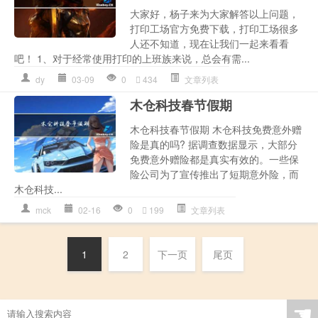
大家好，杨子来为大家解答以上问题，
打印工场官方免费下载，打印工场很多
人还不知道，现在让我们一起来看看
吧！ 1、对于经常使用打印的上班族来说，总会有需...
dy
03-09
0
434
文章列表
木仓科技春节假期
木仓科技春节假期 木仓科技免费意外赠
险是真的吗? 据调查数据显示，大部分
免费意外赠险都是真实有效的。一些保
险公司为了宣传推出了短期意外险，而
木仓科技...
mck
02-16
0
199
文章列表
1
2
下一页
尾页
☚