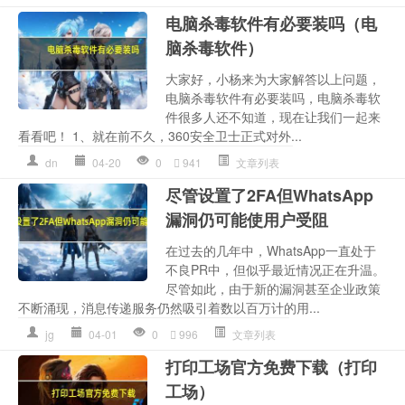
电脑杀毒软件有必要装吗（电
脑杀毒软件）
大家好，小杨来为大家解答以上问题，
电脑杀毒软件有必要装吗，电脑杀毒软
件很多人还不知道，现在让我们一起来
看看吧！ 1、就在前不久，360安全卫士正式对外...
dn
04-20
0
941
文章列表
尽管设置了2FA但WhatsApp
漏洞仍可能使用户受阻
在过去的几年中，WhatsApp一直处于
不良PR中，但似乎最近情况正在升温。
尽管如此，由于新的漏洞甚至企业政策
不断涌现，消息传递服务仍然吸引着数以百万计的用...
jg
04-01
0
996
文章列表
打印工场官方免费下载（打印
工场）