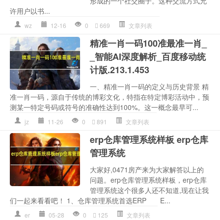
形成的一个社交圈子。这种交流方式允
许用户以书...
wz
12-16
0
669
文章列表
精准一肖一码100准最准一肖_
_智能AI深度解析_百度移动统
计版.213.1.453
一、精准一肖一码的定义与历史背景 精
准一肖一码，源自于传统的博彩文化，特指在特定博彩活动中，预
测某一特定号码或符号的准确性达到100%。这一概念最早可...
jz
11-26
0
891
文章列表
erp仓库管理系统样板 erp仓库
管理系统
大家好,0471房产来为大家解答以上的
问题。erp仓库管理系统样板，erp仓库
管理系统这个很多人还不知道,现在让我
们一起来看看吧！ 1、仓库管理系统首选ERP E...
er
05-28
0
125
文章列表