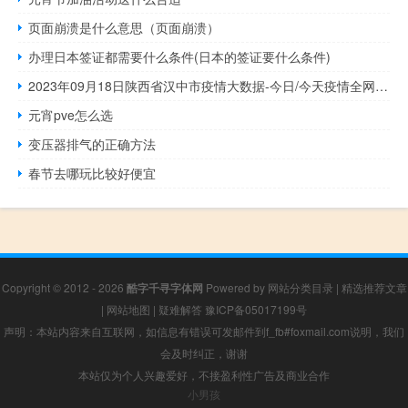
页面崩溃是什么意思（页面崩溃）
办理日本签证都需要什么条件(日本的签证要什么条件)
2023年09月18日陕西省汉中市疫情大数据-今日/今天疫情全网搜索最新实时消息动态情况通知播报
元宵pve怎么选
变压器排气的正确方法
春节去哪玩比较好便宜
Copyright © 2012 - 2026
酷字千寻字体网
Powered by
网站分类目录
|
精选推荐文章
|
网站地图
|
疑难解答
豫ICP备05017199号
声明：本站内容来自互联网，如信息有错误可发邮件到f_fb#foxmail.com说明，我们
会及时纠正，谢谢
本站仅为个人兴趣爱好，不接盈利性广告及商业合作
小男孩