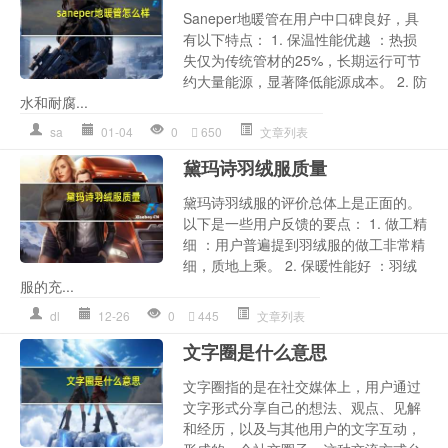
Saneper地暖管在用户中口碑良好，具
有以下特点： 1. 保温性能优越 ：热损
失仅为传统管材的25%，长期运行可节
约大量能源，显著降低能源成本。 2. 防
水和耐腐...
sa
01-04
0
650
文章列表
黛玛诗羽绒服质量
黛玛诗羽绒服的评价总体上是正面的。
以下是一些用户反馈的要点： 1. 做工精
细 ：用户普遍提到羽绒服的做工非常精
细，质地上乘。 2. 保暖性能好 ：羽绒
服的充...
dl
12-26
0
445
文章列表
文字圈是什么意思
文字圈指的是在社交媒体上，用户通过
文字形式分享自己的想法、观点、见解
和经历，以及与其他用户的文字互动，