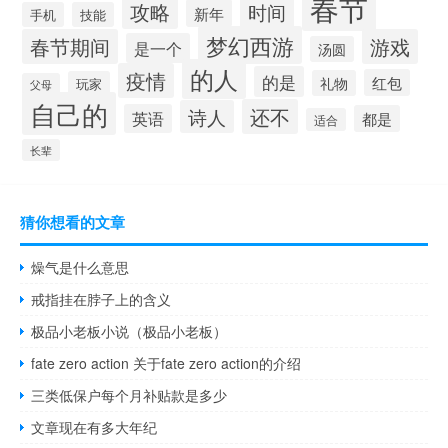
春节
攻略
时间
新年
手机
技能
梦幻西游
春节期间
游戏
是一个
汤圆
的人
疫情
的是
红包
礼物
玩家
父母
自己的
还不
诗人
英语
都是
适合
长辈
猜你想看的文章
燥气是什么意思
戒指挂在脖子上的含义
极品小老板小说（极品小老板）
fate zero action 关于fate zero action的介绍
三类低保户每个月补贴款是多少
文章现在有多大年纪