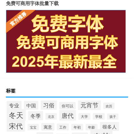
免费可商用字体批量下载
标签
元宵节
习俗
专业
中国
你可以
农历
冬天
唐代
冬季
北京
大学
学校
孩子
宋代
很多人
寓意
工作
宝宝
年初
年龄