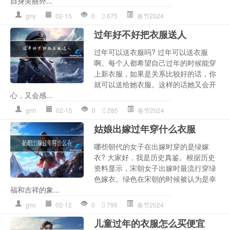
自身美丽外...
gny
02-15
0
675
春节2024
过年好不好把衣服送人
过年可以送衣服吗? 过年可以送衣服
啊。每个人都希望自己过年的时候能穿
上新衣服，如果是关系比较好的话，你
就可以送给她衣服。这样的话她又会开
心，又会感...
gnh
02-15
0
285
春节2024
姑娘出嫁过年穿什么衣服
哪些朝代的女子在出嫁时穿的是绿嫁
衣? 大家好，我是历史真鉴。根据历史
资料显示，宋朝女子出嫁时最流行穿绿
色嫁衣。绿色在宋朝的时候被认为是幸
福和吉祥的象...
gnc
02-12
0
795
春节2024
儿童过年的衣服怎么买便宜