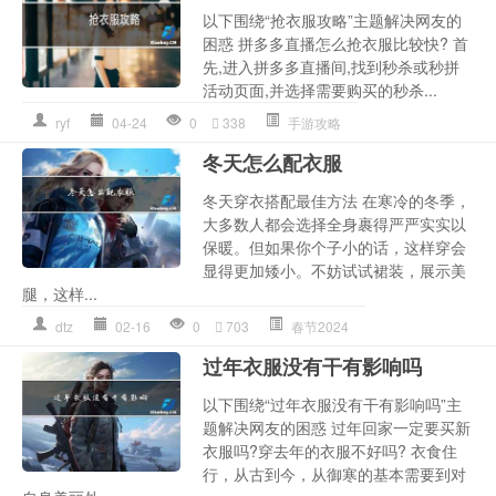
以下围绕“抢衣服攻略”主题解决网友的
困惑 拼多多直播怎么抢衣服比较快? 首
先,进入拼多多直播间,找到秒杀或秒拼
活动页面,并选择需要购买的秒杀...
ryf
04-24
0
338
手游攻略
冬天怎么配衣服
冬天穿衣搭配最佳方法 在寒冷的冬季，
大多数人都会选择全身裹得严严实实以
保暖。但如果你个子小的话，这样穿会
显得更加矮小。不妨试试裙装，展示美
腿，这样...
dtz
02-16
0
703
春节2024
过年衣服没有干有影响吗
以下围绕“过年衣服没有干有影响吗”主
题解决网友的困惑 过年回家一定要买新
衣服吗?穿去年的衣服不好吗? 衣食住
行，从古到今，从御寒的基本需要到对