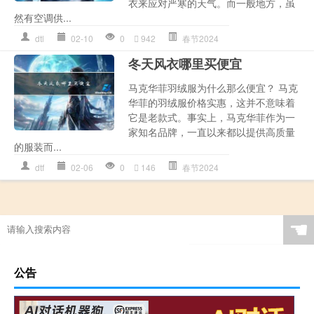
衣来应对严寒的天气。而一般地方，虽
然有空调供...
dtl
02-10
0
942
春节2024
冬天风衣哪里买便宜
马克华菲羽绒服为什么那么便宜？ 马克
华菲的羽绒服价格实惠，这并不意味着
它是老款式。事实上，马克华菲作为一
家知名品牌，一直以来都以提供高质量
的服装而...
dtf
02-06
0
146
春节2024
☚
公告