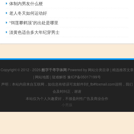
体制内男友什么梗
老人冬天如何运动好
“饵莲攀鹤顶”的出处是哪里
淡黄色适合多大年纪穿男士
Copyright © 2012 - 2026
酷字千寻字体网
Powered by
网站分类目录
|
精选推荐文章
|
网站地图
|
疑难解答
豫ICP备05017199号
声明：本站内容来自互联网，如信息有错误可发邮件到f_fb#foxmail.com说明，我们
会及时纠正，谢谢
本站仅为个人兴趣爱好，不接盈利性广告及商业合作
小男孩