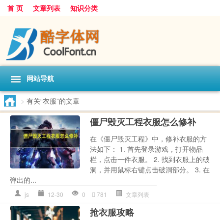
首 页
文章列表
知识分类
网站导航
>
有关“衣服”的文章
僵尸毁灭工程衣服怎么修补
在《僵尸毁灭工程》中，修补衣服的方
法如下： 1. 首先登录游戏，打开物品
栏，点击一件衣服。 2. 找到衣服上的破
洞，并用鼠标右键点击破洞部分。 3. 在
弹出的...
js
12-30
0
781
文章列表
抢衣服攻略