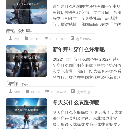
过年送什么礼物便宜还很有面子? 中华
民族历来是礼仪之邦。过年期间，亲朋
好友互相拜年，互送些礼品，表达慰
问，增进感情，我国民间已有数千年的
传统。众所周...
etg
02-10
0
737
春节2024
新年拜年穿什么好看呢
2022年过年穿什么颜色好 2022年过年
要穿什么颜色的衣服呢？根据传统习俗
和文化背景，我们可以选择各种红色系
的衣服。红色在中国文化中象征着喜庆
和吉祥，代...
xnb
02-10
0
472
文章列表
冬天买什么衣服保暖
冬天穿什么衣服保暖？ 冬天来了，大家
都想穿得暖和又时尚。东北那边非常
冷，很多人选择穿皮毛一体或者貂皮大