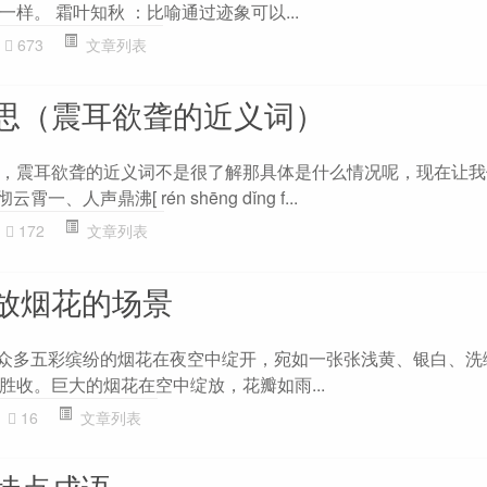
样。 霜叶知秋 ：比喻通过迹象可以...
673
文章列表
思（震耳欲聋的近义词）
，震耳欲聋的近义词不是很了解那具体是什么情况呢，现在让我
、人声鼎沸[ rén shēng dǐng f...
172
文章列表
放烟花的场景
 众多五彩缤纷的烟花在夜空中绽开，宛如一张张浅黄、银白、洗
胜收。巨大的烟花在空中绽放，花瓣如雨...
16
文章列表
特点成语