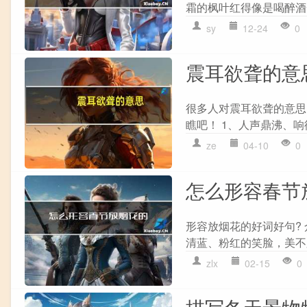
霜的枫叶红得像是喝醉酒一
sy
12-24
0
震耳欲聋的意
很多人对震耳欲聋的意思
瞧吧！ 1、人声鼎沸、响彻云霄一
ze
04-10
0
怎么形容春节
形容放烟花的好词好句?
清蓝、粉红的笑脸，美不
zlx
02-15
0
描写冬天景物