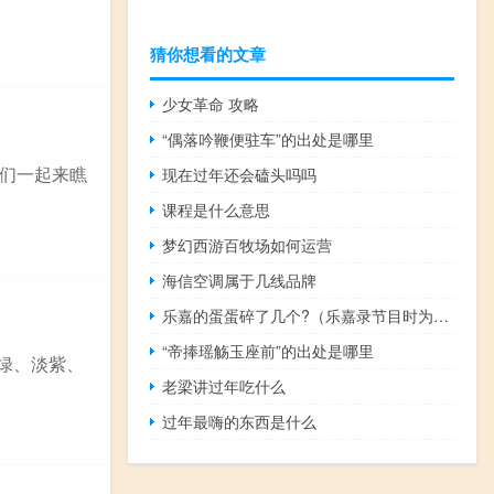
猜你想看的文章
少女革命 攻略
“偶落吟鞭便驻车”的出处是哪里
们一起来瞧
现在过年还会磕头吗吗
课程是什么意思
梦幻西游百牧场如何运营
海信空调属于几线品牌
乐嘉的蛋蛋碎了几个?（乐嘉录节目时为什么会睾丸破裂）
“帝捧瑶觞玉座前”的出处是哪里
绿、淡紫、
老梁讲过年吃什么
过年最嗨的东西是什么