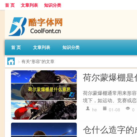
首 页
文章列表
知识分类
首 页
文章列表
知识分类
>
有关“形容”的文章
荷尔蒙爆棚是
荷尔蒙爆棚通常用来形容
境下，如运动、竞赛或恋
he
01-08
0
仓什么造字的