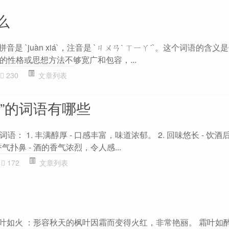
么
音是 `juàn xiá`，注音是 `ㄐㄨㄢˋ ㄒㄧㄚˊ`。这个词语的含
的性格或思想方法不够宽广和包容，...
230
文章列表
”的词语有哪些
： 1. 丰满醇厚 - 口感丰富，味道浓郁。 2. 回味悠长 - 饮
气扑鼻 - 酒的香气浓烈，令人感...
172
文章列表
霜叶如火 ：形容秋天的枫叶因霜而变得火红，非常艳丽。 霜叶如