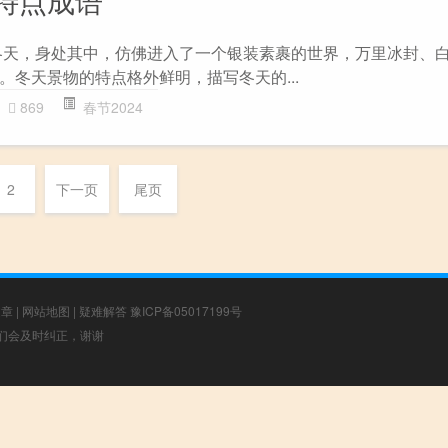
冬天，身处其中，仿佛进入了一个银装素裹的世界，万里冰封、
。冬天景物的特点格外鲜明，描写冬天的...
869
春节2024
2
下一页
尾页
文章
|
网站地图
|
疑难解答
豫ICP备05017199号
，我们会及时纠正，谢谢