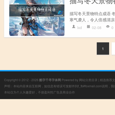
描写冬天景物特点成语 
寒气袭人，令人倍感清凉
lxd
02-08
0
1
Copyright © 2012 - 2026
酷字千寻字体网
Powered by
网站分类目录
|
精选推荐
声明：本站内容来自互联网，如信息有错误可发邮件到f_fb#foxmail.com说明
本站仅为个人兴趣爱好，不接盈利性广告及商业合作