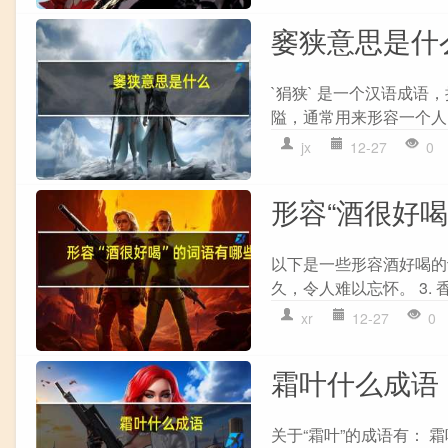
窭狭意思是什
`狷狭` 是一个汉语成语，拼
隘，通常用来形容一个人
jx
12-27
0
形容“酒很好喝
以下是一些形容酒好喝的词语
久，令人难以忘怀。 3. 香
xr
12-27
0
霜叶什么成语
关于“霜叶”的成语有： 