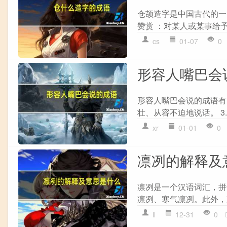
仓颉造字是中国古代的一
赞赏 ：对某人或某事给予
cs
01-07
0
形容人嘴巴会
形容人嘴巴会说的成语有：
壮、从容不迫地说话。 3.
xr
01-01
0
凛冽的解释及
凛冽是一个汉语词汇，拼音
凛冽、寒气凛冽。此外，
ll
12-31
0