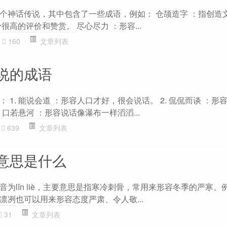
个神话传说，其中包含了一些成语，例如： 仓颉造字 ：指创造文
很高的评价和赞赏。 尽心尽力 ：形容...
160
文章列表
说的成语
 1. 能说会道 ：形容人口才好，很会说话。 2. 侃侃而谈 ：形
 口若悬河 ：形容说话像瀑布一样滔滔...
639
文章列表
意思是什么
为lǐn liè，主要意思是指寒冷刺骨，常用来形容冬季的严寒。
凛冽也可以用来形容态度严肃、令人敬...
31
文章列表