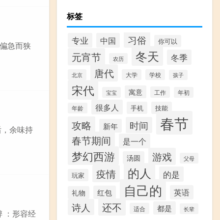
标签
习俗
专业
中国
你可以
义是偏急而狭
冬天
元宵节
冬季
农历
唐代
北京
大学
学校
孩子
宋代
寓意
工作
宝宝
年初
很多人
手机
技能
年龄
春节
攻略
时间
新年
酒后，余味持
春节期间
是一个
梦幻西游
游戏
汤圆
父母
的人
疫情
的是
玩家
自己的
英语
红包
礼物
还不
诗人
都是
适合
长辈
醉 ：形容经