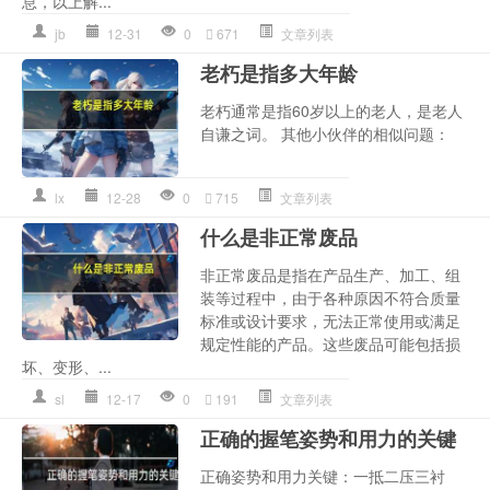
息，以上解...
jb
12-31
0
671
文章列表
老朽是指多大年龄
老朽通常是指60岁以上的老人，是老人
自谦之词。 其他小伙伴的相似问题：
lx
12-28
0
715
文章列表
什么是非正常废品
非正常废品是指在产品生产、加工、组
装等过程中，由于各种原因不符合质量
标准或设计要求，无法正常使用或满足
规定性能的产品。这些废品可能包括损
坏、变形、...
sl
12-17
0
191
文章列表
正确的握笔姿势和用力的关键
正确姿势和用力关键：一抵二压三衬