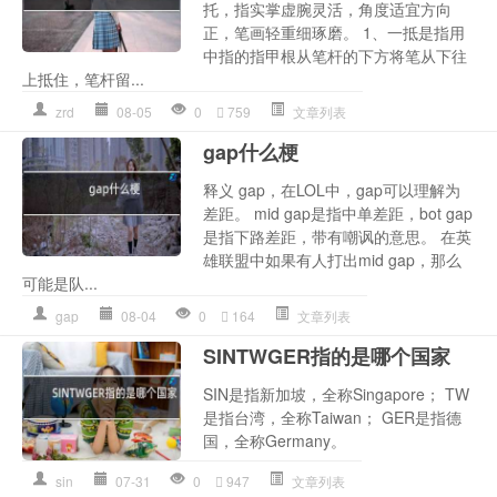
托，指实掌虚腕灵活，角度适宜方向
正，笔画轻重细琢磨。 1、一抵是指用
中指的指甲根从笔杆的下方将笔从下往
上抵住，笔杆留...
zrd
08-05
0
759
文章列表
gap什么梗
释义 gap，在LOL中，gap可以理解为
差距。 mid gap是指中单差距，bot gap
是指下路差距，带有嘲讽的意思。 在英
雄联盟中如果有人打出mid gap，那么
可能是队...
gap
08-04
0
164
文章列表
SINTWGER指的是哪个国家
SIN是指新加坡，全称Singapore； TW
是指台湾，全称Taiwan； GER是指德
国，全称Germany。
sin
07-31
0
947
文章列表