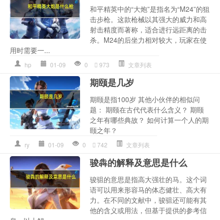
和平精英中的“大炮”是指名为“M24”的狙
击步枪。这款枪械以其强大的威力和高
射击精度而著称，适合进行远距离的击
杀。M24的后坐力相对较大，玩家在使
用时需要一...
hp
01-09
0
973
文章列表
期颐是几岁
期颐是指100岁 其他小伙伴的相似问
题： 期颐在古代代表什么含义？ 期颐
之年有哪些典故？ 如何计算一个人的期
颐之年？
ry
01-09
0
742
文章列表
骏犇的解释及意思是什么
骏驵的意思是指高大强壮的马。这个词
语可以用来形容马的体态健壮、高大有
力。在不同的文献中，骏驵还可能有其
他的含义或用法，但基于提供的参考信