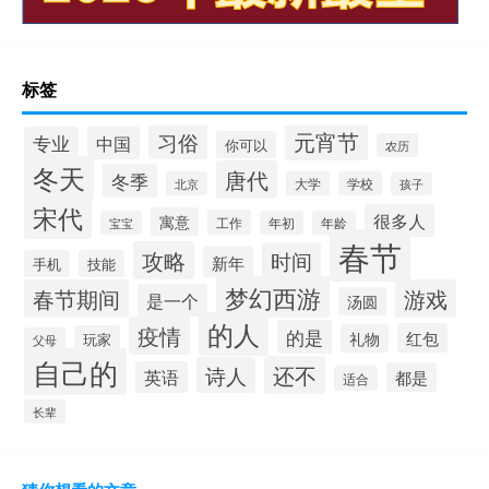
标签
元宵节
习俗
专业
中国
你可以
农历
冬天
唐代
冬季
北京
大学
学校
孩子
宋代
很多人
寓意
工作
宝宝
年初
年龄
春节
攻略
时间
新年
手机
技能
梦幻西游
春节期间
游戏
是一个
汤圆
的人
疫情
的是
红包
礼物
玩家
父母
自己的
还不
诗人
英语
都是
适合
长辈