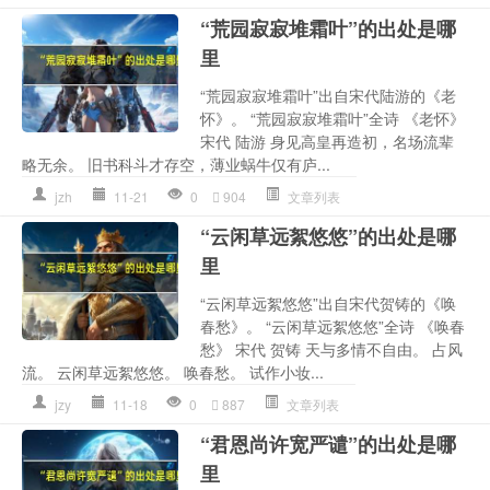
“荒园寂寂堆霜叶”的出处是哪
里
“荒园寂寂堆霜叶”出自宋代陆游的《老
怀》。 “荒园寂寂堆霜叶”全诗 《老怀》
宋代 陆游 身见高皇再造初，名场流辈
略无余。 旧书科斗才存空，薄业蜗牛仅有庐...
jzh
11-21
0
904
文章列表
“云闲草远絮悠悠”的出处是哪
里
“云闲草远絮悠悠”出自宋代贺铸的《唤
春愁》。 “云闲草远絮悠悠”全诗 《唤春
愁》 宋代 贺铸 天与多情不自由。 占风
流。 云闲草远絮悠悠。 唤春愁。 试作小妆...
jzy
11-18
0
887
文章列表
“君恩尚许宽严谴”的出处是哪
里