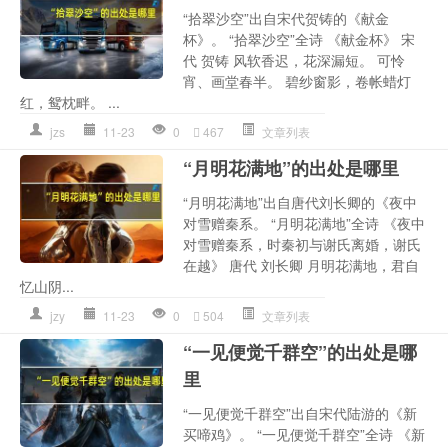
“拾翠沙空”出自宋代贺铸的《献金
杯》。 “拾翠沙空”全诗 《献金杯》 宋
代 贺铸 风软香迟，花深漏短。 可怜
宵、画堂春半。 碧纱窗影，卷帐蜡灯
红，鸳枕畔。 ...
jzs
11-23
0
467
文章列表
“月明花满地”的出处是哪里
“月明花满地”出自唐代刘长卿的《夜中
对雪赠秦系。 “月明花满地”全诗 《夜中
对雪赠秦系，时秦初与谢氏离婚，谢氏
在越》 唐代 刘长卿 月明花满地，君自
忆山阴...
jzy
11-23
0
504
文章列表
“一见便觉千群空”的出处是哪
里
“一见便觉千群空”出自宋代陆游的《新
买啼鸡》。 “一见便觉千群空”全诗 《新