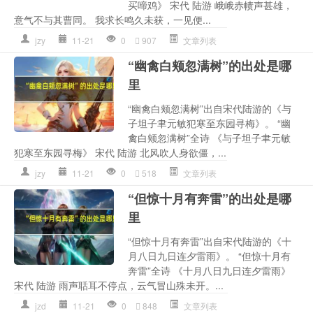
买啼鸡》 宋代 陆游 峨峨赤帻声甚雄，
意气不与其曹同。 我求长鸣久未获，一见便...
jzy
11-21
0
907
文章列表
“幽禽白颊忽满树”的出处是哪
里
“幽禽白颊忽满树”出自宋代陆游的《与
子坦子聿元敏犯寒至东园寻梅》。 “幽
禽白颊忽满树”全诗 《与子坦子聿元敏
犯寒至东园寻梅》 宋代 陆游 北风吹人身欲僵，...
jzy
11-21
0
518
文章列表
“但惊十月有奔雷”的出处是哪
里
“但惊十月有奔雷”出自宋代陆游的《十
月八日九日连夕雷雨》。 “但惊十月有
奔雷”全诗 《十月八日九日连夕雷雨》
宋代 陆游 雨声聒耳不停点，云气冒山殊未开。...
jzd
11-21
0
848
文章列表