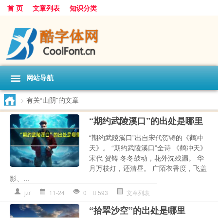
首 页
文章列表
知识分类
网站导航
>
有关“山阴”的文章
“期约武陵溪口”的出处是哪里
“期约武陵溪口”出自宋代贺铸的《鹤冲
天》。 “期约武陵溪口”全诗 《鹤冲天》
宋代 贺铸 冬冬鼓动，花外沈残漏。 华
月万枝灯，还清昼。 广陌衣香度，飞盖
影、...
jzr
11-24
0
593
文章列表
“拾翠沙空”的出处是哪里