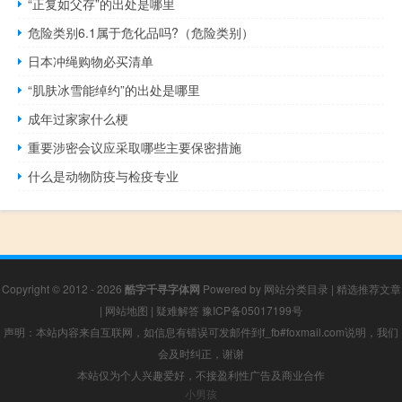
“正复如父存”的出处是哪里
危险类别6.1属于危化品吗?（危险类别）
日本冲绳购物必买清单
“肌肤冰雪能绰约”的出处是哪里
成年过家家什么梗
重要涉密会议应采取哪些主要保密措施
什么是动物防疫与检疫专业
Copyright © 2012 - 2026
酷字千寻字体网
Powered by
网站分类目录
|
精选推荐文章
|
网站地图
|
疑难解答
豫ICP备05017199号
声明：本站内容来自互联网，如信息有错误可发邮件到f_fb#foxmail.com说明，我们
会及时纠正，谢谢
本站仅为个人兴趣爱好，不接盈利性广告及商业合作
小男孩