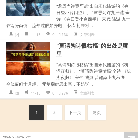
“君恩尚许宽严谴”出自宋代陆游的《春
日登小台四望》。 “君恩尚许宽严谴”全
诗 《春日登小台四望》 宋代 陆游 九十
衰翁身尚健，流年过眼如奔电。 忆昔初来对...
jzj
11-13
0
338
文章列表
“莫谓陶诗恨枯槁”的出处是哪
里
“莫谓陶诗恨枯槁”出自宋代陆游的《杭
湖夜归》。 “莫谓陶诗恨枯槁”全诗 《杭
湖夜归》 宋代 陆游 昔如架上九秋鹰，
今似窗间十月蝇。 无复櫜鞬思出塞，不妨粥...
jzl
11-13
0
976
文章列表
1
2
下一页
尾页