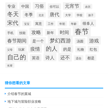
元宵节
习俗
专业
中国
你可以
农历
冬天
唐代
冬季
北京
大学
学校
孩子
宋代
很多人
寓意
工作
宝宝
年初
年龄
春节
攻略
时间
新年
手机
技能
梦幻西游
春节期间
游戏
是一个
汤圆
的人
疫情
的是
红包
礼物
玩家
父母
自己的
还不
诗人
英语
都是
适合
长辈
猜你想看的文章
介绍春节的翼城
地下城与冒险职业攻略