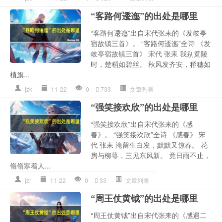
“客路何逶迤”的出处是哪里
“客路何逶迤”出自宋代张耒的《发岐亭
宿故镇三首》。 “客路何逶迤”全诗 《发
岐亭宿故镇三首》 宋代 张耒 我别竟陵
时，楚稻如碧丝。 秋风发齐安，稻穗如
植旗...
jzk
11-22
0
733
文章列表
“强笑接欢欣”的出处是哪里
“强笑接欢欣”出自宋代张耒的《感
春》。 “强笑接欢欣”全诗 《感春》 宋
代 张耒 淹留生白发，默默又惊春。 花
房与柳萼，三见东风新。 竟日雨不止，
翛翛寒着人...
jzr
11-22
0
33
文章列表
“周王仗黄钺”的出处是哪里
“周王仗黄钺”出自宋代张耒的《感遇二