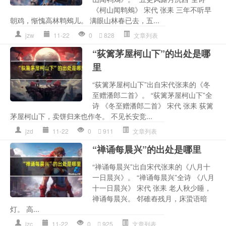
《柯山闻鹎鵊》 宋代 张耒 三年不听早
朝鸡，惭愧高林鹎鵊儿。 满眼山林春已去，五...
jzw
11-22
0
828
文章列表
“荻篱茅屋柯山下”的出处是哪
里
“荻篱茅屋柯山下”出自宋代张耒的《冬
至赠潘郎二首》。 “荻篱茅屋柯山下”全
诗 《冬至赠潘郎二首》 宋代 张耒 荻篱
茅屋柯山下，卖饼归来也作冬。 不见长安竞...
jzd
11-22
0
911
文章列表
“禅诵每晨兴”的出处是哪里
“禅诵每晨兴”出自宋代张耒的《八月十
一日晨兴》。 “禅诵每晨兴”全诗 《八月
十一日晨兴》 宋代 张耒 老人秋少睡，
禅诵每晨兴。 邻碓舂残月，床蛩语暗
灯。 高...
jzc
11-22
0
925
文章列表