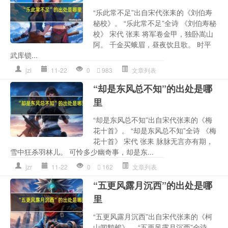
“乐此常不足”出自宋代张耒的《刘伯寿
秘校》。 “乐此常不足”全诗 《刘伯寿秘
校》 宋代 张耒 将军卷金甲，独卧嵩山
阿。 千金买蛾眉，昼夜饮且歌。 时平
武库锁...
jzl
11-22
0
983
文章列表
“却是东风总不知”的出处是哪
里
“却是东风总不知”出自宋代张耒的《梅
花十首》。 “却是东风总不知”全诗 《梅
花十首》 宋代 张耒 脉脉无言亦有期，
雪中狂杀羽林儿。 可怜多少幽奇事，却是东...
jzr
11-22
0
162
文章列表
“五更风露月沉西”的出处是哪
里
“五更风露月沉西”出自宋代张耒的《柯
山闻鹎鵊》。 “五更风露月沉西”全诗