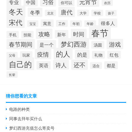
元宵节
习俗
专业
中国
你可以
农历
冬天
唐代
冬季
北京
大学
学校
孩子
宋代
很多人
寓意
工作
宝宝
年初
年龄
春节
攻略
时间
新年
手机
技能
梦幻西游
春节期间
游戏
是一个
汤圆
的人
疫情
的是
红包
礼物
玩家
父母
自己的
还不
诗人
英语
都是
适合
长辈
猜你想看的文章
电路的种类
同事去拜年买什么
梦幻西游充值怎么寄卖号