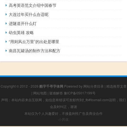
高考英语范文介绍中国春节
大连过年买什么合适呢
进隧道开什么灯
幼虫英雄 攻略
“用则风云万里”的出处是哪里
南昌瓦罐汤的制作方法和配方
Copyright © 2012 - 2026
酷字千寻字体网
Powered by
网站分类目录
|
精选推荐文章
|
网站地图
|
疑难解答
豫ICP备05017199号
声明：本站内容来自互联网，如信息有错误可发邮件到f_fb#foxmail.com说明，我们
会及时纠正，谢谢
本站仅为个人兴趣爱好，不接盈利性广告及商业合作
小男孩