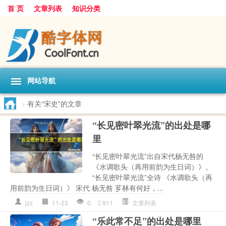
首 页
文章列表
知识分类
网站导航
>
有关“宋史”的文章
“长见密叶翠光流”的出处是哪
里
“长见密叶翠光流”出自宋代杨无咎的
《水调歌头（再用前韵为生日词）》。
“长见密叶翠光流”全诗 《水调歌头（再
用前韵为生日词）》 宋代 杨无咎 芗林有何好，...
jzz
11-23
0
911
文章列表
“乐此常不足”的出处是哪里