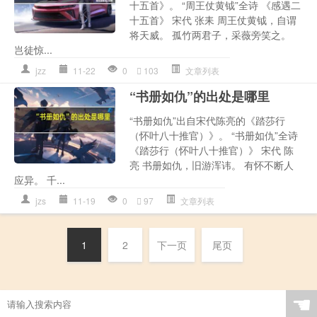
十五首》。 “周王仗黄钺”全诗 《感遇二
十五首》 宋代 张耒 周王仗黄钺，自谓
将天威。 孤竹两君子，采薇旁笑之。
岂徒惊...
jzz
11-22
0
103
文章列表
“书册如仇”的出处是哪里
“书册如仇”出自宋代陈亮的《踏莎行
（怀叶八十推官）》。 “书册如仇”全诗
《踏莎行（怀叶八十推官）》 宋代 陈
亮 书册如仇，旧游浑讳。 有怀不断人
应异。 千...
jzs
11-19
0
97
文章列表
1
2
下一页
尾页
☚