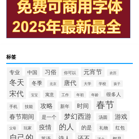
标签
元宵节
习俗
专业
中国
你可以
农历
冬天
唐代
冬季
北京
大学
学校
孩子
宋代
很多人
寓意
工作
宝宝
年初
年龄
春节
攻略
时间
新年
手机
技能
梦幻西游
春节期间
游戏
是一个
汤圆
的人
疫情
的是
红包
礼物
玩家
父母
自己的
还不
诗人
英语
都是
适合