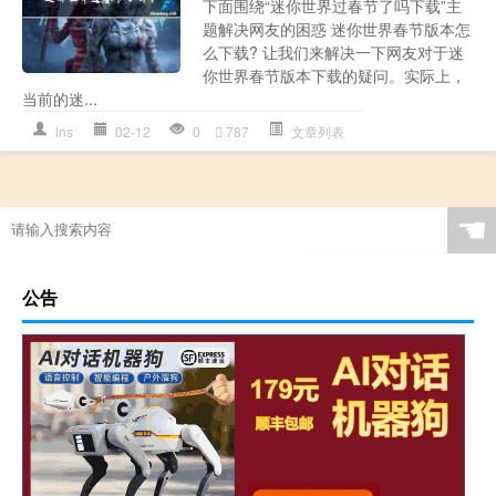
下面围绕“迷你世界过春节了吗下载”主
题解决网友的困惑 迷你世界春节版本怎
么下载? 让我们来解决一下网友对于迷
你世界春节版本下载的疑问。实际上，
当前的迷...
lns
02-12
0
787
文章列表
☚
公告