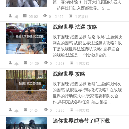
第一幕:初体验 1. 打开大门,跟随机器人
一起穿过门进入西部世界。 2. ...
xfj
05-02
0
455
手游攻略
战舰世界 法巡 攻略
以下围绕“战舰世界 法巡 攻略”主题解决
网友的困惑 战舰世界法巡爬坑攻略? 以
下是战舰世界法巡爬坑攻略: 选择适合
的舰船:法巡是一个比较综合的...
zjs
04-29
0
298
手游攻略
战舰世界 攻略
以下围绕“战舰世界 攻略”主题解决网友
的困惑 战舰世界行动模式攻略? 在战舰
世界的行动模式中,玩家需要和队友合
作,共同完成各种任务,如占领据...
zjs
04-24
0
295
手游攻略
迷你世界过春节了吗下载