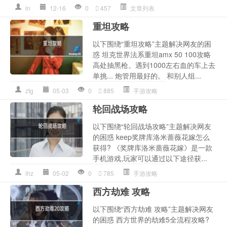
ln
12-16
0
457
文章列表
重坦攻略
以下围绕“重坦攻略”主题解决网友的困
惑 坦克世界法系重坦amx 50 100攻略
高处抽黑枪。遇到1000左右血的车上去
单挑... 炮管用最好的。 和别人组...
ztg
05-03
0
885
手游攻略
轮回战场攻略
以下围绕“轮回战场攻略”主题解决网友
的困惑 keep奖牌库洛米蔷薇花嫁怎么
获得? 《奖牌库洛米蔷薇花嫁》是一款
手机游戏,玩家可以通过以下途径获...
lhz
05-02
0
785
手游攻略
西方劫难 攻略
以下围绕“西方劫难 攻略”主题解决网友
的困惑 西方世界的劫难5全流程攻略?