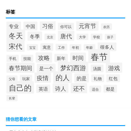
标签
元宵节
习俗
专业
中国
你可以
农历
冬天
唐代
冬季
北京
大学
学校
孩子
宋代
很多人
寓意
工作
宝宝
年初
年龄
春节
攻略
时间
新年
手机
技能
梦幻西游
春节期间
游戏
是一个
汤圆
的人
疫情
的是
红包
礼物
玩家
父母
自己的
还不
诗人
英语
都是
适合
长辈
猜你想看的文章