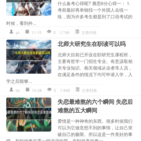
什么备考心得呢? 雅思6分心得一： 1.
考前最好再单独找一个外国人去练一
练，因为许多考生都是到了口语考试的
时候，看到外...
ys
11-10
0
746
文章列表
北师大研究生在职读可以吗
北师大目前已开设在职研究生课程班，
主要有哲学一门招生专业。有意汲取相
关专业知识、相关领域从业者等人员，
在满足条件的情况下均可申请入学，入
学之后能够...
bs
10-28
0
948
文章列表
失恋最难熬的六个瞬间 失恋后
难熬的五大瞬间
爱情是一种神奇的东西。很多时候我们
可以为它做意想不到的事情，让自己突
破自己的极限。所以这是一件美好的事
情。有时候像甘露一样滋润你我，有时候真的像一...