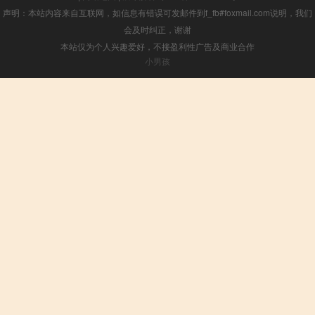
声明：本站内容来自互联网，如信息有错误可发邮件到f_fb#foxmail.com说明，我们
会及时纠正，谢谢
本站仅为个人兴趣爱好，不接盈利性广告及商业合作
小男孩