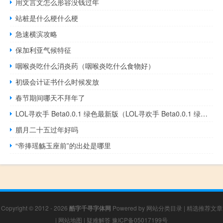
用文言文怎么形容没钱过年
站桩是什么梗什么梗
急速横滨攻略
保加利亚气候特征
咽喉炎吃什么消炎药（咽喉炎吃什么食物好）
初级会计证书什么时候发放
春节期间哪天不拜年了
LOL寻欢手 Beta0.0.1 绿色最新版（LOL寻欢手 Beta0.0.1 绿色最新版功能简介）
腊月二十五过年好吗
“帝捧瑶觞玉座前”的出处是哪里
Copyright © 2012 - 2026
酷字千寻字体网
Powered by
网站分类目录
|
精选推荐文章
|
网站地图
|
疑难解答
豫ICP备05017199号