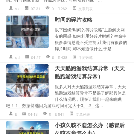
slz
07-31
0
262
文章列表
时间的碎片攻略
以下围绕“时间的碎片攻略”主题解决网
友的困惑 如何利用好碎片时间? 生命中
很多事情总是不受控制,让我们有很多的
碎片时间,却不知道做什么,于是...
sjd
04-27
0
438
手游攻略
天天酷跑游戏结算异常（天天
酷跑游戏结算异常）
很多人对天天酷跑游戏结算异常，天天
酷跑游戏结算异常不是很了解那具体是
什么情况呢，现在让我们一起来瞧瞧
吧！ 1、数据筛选因为游戏时间肯定大于0。 2、这...
tt
04-13
0
841
文章列表
小孩久咳不愈怎么办（感冒后
久咳不愈怎么办）