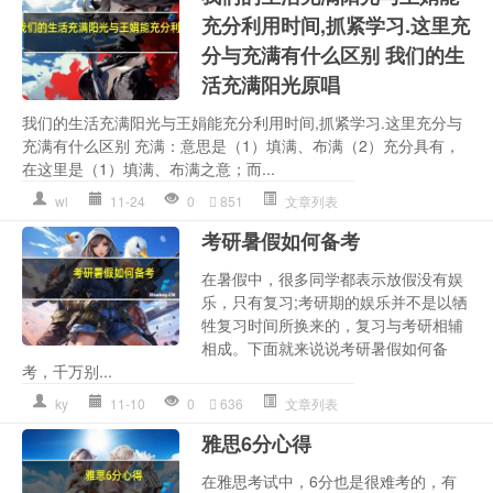
充分利用时间,抓紧学习.这里充
分与充满有什么区别 我们的生
活充满阳光原唱
我们的生活充满阳光与王娟能充分利用时间,抓紧学习.这里充分与
充满有什么区别 充满：意思是（1）填满、布满（2）充分具有，
在这里是（1）填满、布满之意；而...
wl
11-24
0
851
文章列表
考研暑假如何备考
在暑假中，很多同学都表示放假没有娱
乐，只有复习;考研期的娱乐并不是以牺
牲复习时间所换来的，复习与考研相辅
相成。下面就来说说考研暑假如何备
考，千万别...
ky
11-10
0
636
文章列表
雅思6分心得
在雅思考试中，6分也是很难考的，有