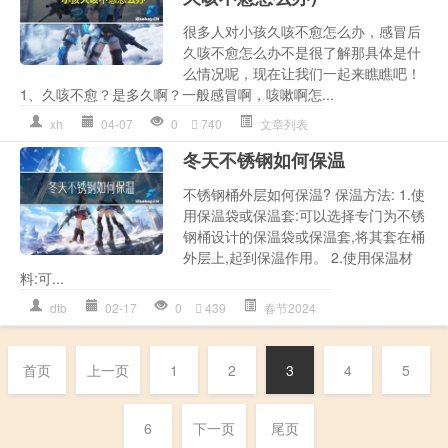
很多人对小孩久咳不愈怎么办，感冒后
久咳不愈怎么办不是很了解那具体是什
么情况呢，现在让我们一起来瞧瞧吧！
1、久咳不愈？是多久啊？一般感冒啊，咳嗽啊怎...
xh
04-07
0
740
文章列表
冬天不锈钢如何保温
不锈钢桶外层如何保温? 保温方法: 1.使
用保温袋或保温套:可以选择专门为不锈
钢桶设计的保温袋或保温套,将其套在桶
外层上,起到保温作用。 2.使用保温材
料:可...
dtb
02-17
0
439
春节2024
首页
上一页
1
2
3
4
5
6
下一页
尾页