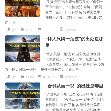
“生擒虎兕”出自宋代释宗杲的《偈颂一
百六十首》。 “生擒虎兕”全诗 《偈颂一
百六十首》 宋代 释宗杲 驱耕夫之牛，
夺饥人之食。 趯翻大海水，拳倒须弥
庐。 生...
jzs
11-23
0
118
文章列表
“怀人只隔一烟波”的出处是哪
里
“怀人只隔一烟波”出自宋代胡仲弓的
《寄越友》。 “怀人只隔一烟波”全诗
《寄越友》 宋代 胡仲弓 偶向津头买钓
蓑，怀人只隔一烟波。 扁舟欲渡长江去，奈此西...
jzh
11-22
0
577
文章列表
“合群从而一视”的出处是哪里
“合群从而一视”出自宋代王柏的《徐制
参挽歌》。 “合群从而一视”全诗 《徐制
参挽歌》 宋代 王柏 岁律残兮北风正
南，渡梅花之桥兮龙{左巾右荒}镳镳。