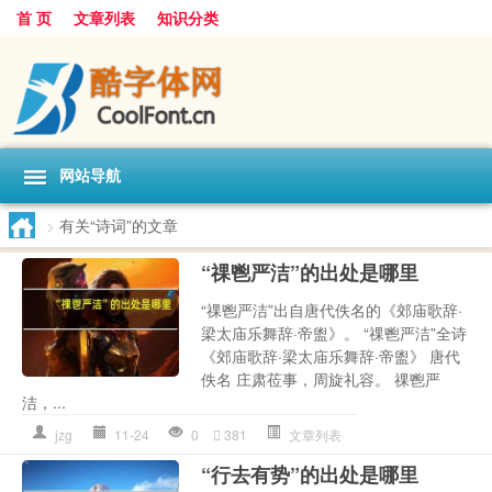
首 页
文章列表
知识分类
网站导航
>
有关“诗词”的文章
“祼鬯严洁”的出处是哪里
“祼鬯严洁”出自唐代佚名的《郊庙歌辞·
梁太庙乐舞辞·帝盥》。 “祼鬯严洁”全诗
《郊庙歌辞·梁太庙乐舞辞·帝盥》 唐代
佚名 庄肃莅事，周旋礼容。 祼鬯严
洁，...
jzg
11-24
0
381
文章列表
“行去有势”的出处是哪里