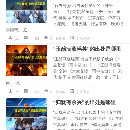
“行去有势”出自宋代吴奕的《升平
乐》。 “行去有势”全诗 《升平乐》 宋
代 吴奕 水阁层台，短亭深院，依稀万
木笼阴。 飞暑无涯，行去有势，晚来细
雨回晴。 庭...
jzx
11-24
0
948
文章列表
“玉醅满蘸瑶英”的出处是哪里
“玉醅满蘸瑶英”出自宋代杨子咸的《木
兰花慢（雨中荼コ）》。 “玉醅满蘸瑶
英”全诗 《木兰花慢（雨中荼コ）》 宋
代 杨子咸 紫凋红落后，忽十丈，玉虬
横。 望...
jzy
11-23
0
234
文章列表
“归犹有余兴”的出处是哪里
“归犹有余兴”出自宋代曾丰的《五羊同
官真率》。 “归犹有余兴”全诗 《五羊同
官真率》 宋代 曾丰 小醵无妨职，嬉游