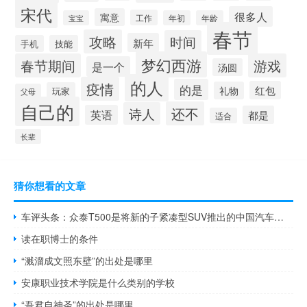
宋代
很多人
寓意
工作
宝宝
年初
年龄
春节
攻略
时间
新年
手机
技能
梦幻西游
春节期间
游戏
是一个
汤圆
的人
疫情
的是
红包
礼物
玩家
父母
自己的
还不
诗人
英语
都是
适合
长辈
猜你想看的文章
车评头条：众泰T500是将新的子紧凑型SUV推出的中国汽车市场
读在职博士的条件
“溅溜成文照东壁”的出处是哪里
安康职业技术学院是什么类别的学校
“吾君自神圣”的出处是哪里