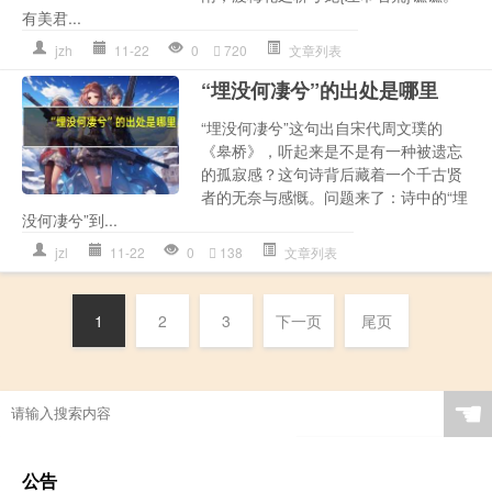
有美君...
jzh
11-22
0
720
文章列表
“埋没何凄兮”的出处是哪里
“埋没何凄兮”这句出自宋代周文璞的
《皋桥》，听起来是不是有一种被遗忘
的孤寂感？这句诗背后藏着一个千古贤
者的无奈与感慨。问题来了：诗中的“埋
没何凄兮”到...
jzl
11-22
0
138
文章列表
1
2
3
下一页
尾页
☚
公告