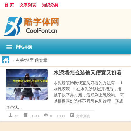
首 页
文章列表
知识分类
网站导航
>
有关“墙面”的文章
水泥墙怎么装饰又便宜又好看
水泥墙装饰既便宜又好看的方法有： 1.
刷乳胶漆 ： 在水泥沙浆层开槽后，用
腻子找平并打磨，最后刷上乳胶漆。 可
以根据喜好选择不同颜色和纹理，形成
直条状...
sn
01-08
0
939
文章列表