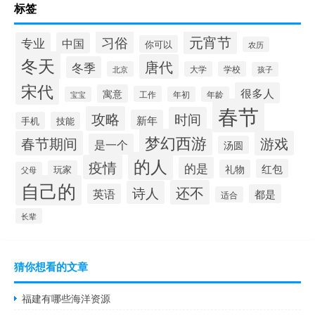
标签
元宵节
习俗
专业
中国
你可以
农历
冬天
唐代
冬季
北京
大学
学校
孩子
宋代
很多人
寓意
工作
宝宝
年初
年龄
春节
攻略
时间
新年
手机
技能
梦幻西游
春节期间
游戏
是一个
汤圆
的人
疫情
的是
红包
礼物
玩家
父母
自己的
还不
诗人
英语
都是
适合
长辈
猜你想看的文章
福建有哪些海洋资源