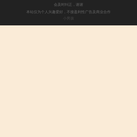
会及时纠正，谢谢
本站仅为个人兴趣爱好，不接盈利性广告及商业合作
小男孩