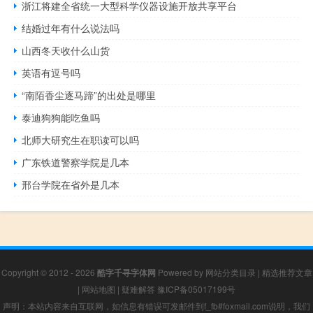
浙江将建全省统一大型科学仪器设施开放共享平台
结婚过年有什么说法吗
山西冬天收什么山货
英语有逗号吗
“南陌香尘逐马蹄”的出处是哪里
泰迪狗狗能吃鱼吗
北师大研究生在职读可以吗
广东铁道警察学院是几本
邢台学院在省外是几本
Copyright © 2012 - 2026
酷字千寻字体网
Powered by
网站分类目录
|
精选推荐文章
|
网站地图
|
疑难解答
豫ICP备05017199号
声明：本站内容来自互联网，如信息有错误可发邮件到f_fb#foxmail.com说明，我们