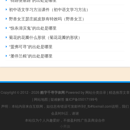
“得路便塞路”的出处是哪里
初中语文学习方法课件（初中语文学习方法）
野兽女王瑟庄妮皮肤有特效吗（野兽女王）
“惊杀漳滨鬼”的出处是哪里
菊花的花瓣什么形状（菊花花瓣的形状）
“盟弗可寻”的出处是哪里
“屡停兰楫”的出处是哪里
Copyright © 2012 - 2026
酷字千寻字体网
Powered by
网站分类目录
|
精选推荐文章
|
网站地图
|
疑难解答
豫ICP备05017199号
声明：本站内容来自互联网，如信息有错误可发邮件到f_fb#foxmail.com说明，我们
会及时纠正，谢谢
本站仅为个人兴趣爱好，不接盈利性广告及商业合作
小男孩