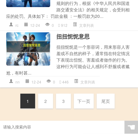
规则的行为，根据《中华人民共和国道
路交通安全法》的相关规定，会受到相
应的处罚。具体如下： 罚款金额 ：一般罚款为20...
rc
12-24
0
912
文章列表
扭扭怩怩意思
扭扭怩怩是一个形容词，用来形容人害
羞或不自然的样子，通常指在特定情况
下表现出忸怩、害羞或者做作的行为。
这种行为可能会让人感到不舒服或者尴
尬，有时甚...
nn
12-24
0
446
文章列表
1
2
3
下一页
尾页
☚