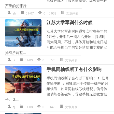
治破坏或为了毁灭证据等。纵火是一种
严重的犯罪行...
zh
01-07
0
938
文章列表
江苏大学军训什么时候
江苏大学的军训时间通常安排在每年的
9月份，开学后一周左右开始，持续时
间为两周。不过，具体开始和结束日期
可能会根据当年的实际情况和学校的安
排有所调整...
js
01-03
0
770
文章列表
手机同轴线断了有什么影响
手机同轴线断了会有以下影响： 1. 信号
传输中断 ：同轴线用于传输手机中的射
频信号，如果同轴线芯线断裂，信号传
输功能会被破坏，导致手机无法收发信
号。 2....
sj
01-03
0
646
文章列表