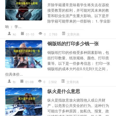
开除学籍通常意味着学生将失去在该校
接受教育的权利，并可能对其未来的教
育和职业生涯产生重大影响。以下是开
除学籍可能带来的一些影响： 1. 学业影
响 ： 学...
kc
01-10
0
763
文章列表
铜版纸的打印多少钱一张
铜版纸打印的价格受多种因素影响，包
括打印数量、纸张规格、颜色、打印质
量等。以下是一些参考信息： 打印一张
铜版纸的成本大约在0.5元到1元之间，
但具体价...
tb
01-08
0
502
文章列表
纵火是什么意思
纵火是指故意放火烧毁他人或公共财
产，以危害公共安全的行为。这种行为
可能出于多种原因，如私仇、报复、政