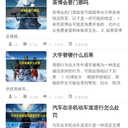
茶博会要门票吗
茶博会的门票政策可能因举办方和具体
情况而异。以下是一些可能的情况： 1.
有些茶博会可能是免费开放的，允许公
众免费参观和体验茶文化。 2. 如果茶博
会规模...
cb
01-02
0
215
文章列表
大学替寝什么后果
替寝行为在大学中通常被视为一种违反
诚信原则的行为，可能会面临以下后
果： 1. 纪律处分 ：根据学校规定，替
寝的学生可能会受到警告、扣分、取消
评优资格等...
dx
12-28
0
637
文章列表
汽车在非机动车道逆行怎么处
罚
汽车在非机动车道逆行是一种违反交通