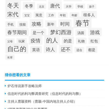
冬天
唐代
冬季
北京
大学
学校
孩子
宋代
很多人
寓意
工作
宝宝
年初
年龄
春节
攻略
时间
新年
手机
技能
梦幻西游
春节期间
游戏
是一个
汤圆
的人
疫情
的是
红包
礼物
玩家
父母
自己的
还不
诗人
英语
都是
适合
长辈
猜你想看的文章
炉石传说新手攻略法师
信息时代的利与弊调查研究（信息时代的利与弊）
主持人曹颖资料（曹颖-中国内地主持人介绍）