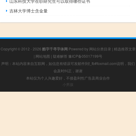
山东科技大学在职研究生可以取得哪些证书
吉林大学博士含金量
Copyright © 2012 - 2026
酷字千寻字体网
Powered by
网站分类目录
|
精选推荐文章
|
网站地图
|
疑难解答
豫ICP备05017199号
声明：本站内容来自互联网，如信息有错误可发邮件到f_fb#foxmail.com说明，我们
会及时纠正，谢谢
本站仅为个人兴趣爱好，不接盈利性广告及商业合作
小男孩