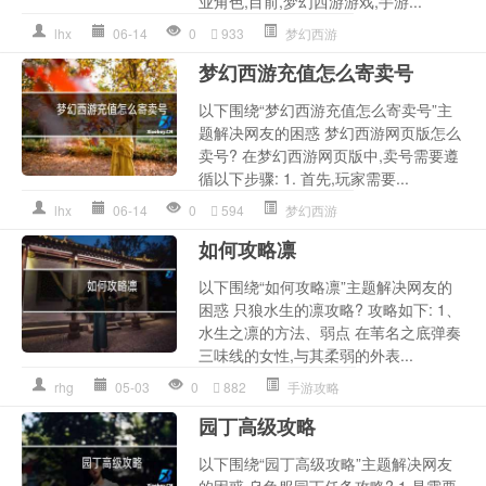
业角色,目前,梦幻西游游戏,手游...
lhx
06-14
0
933
梦幻西游
梦幻西游充值怎么寄卖号
以下围绕“梦幻西游充值怎么寄卖号”主
题解决网友的困惑 梦幻西游网页版怎么
卖号? 在梦幻西游网页版中,卖号需要遵
循以下步骤: 1. 首先,玩家需要...
lhx
06-14
0
594
梦幻西游
如何攻略凛
以下围绕“如何攻略凛”主题解决网友的
困惑 只狼水生的凛攻略? 攻略如下: 1、
水生之凛的方法、弱点 在苇名之底弹奏
三味线的女性,与其柔弱的外表...
rhg
05-03
0
882
手游攻略
园丁高级攻略
以下围绕“园丁高级攻略”主题解决网友