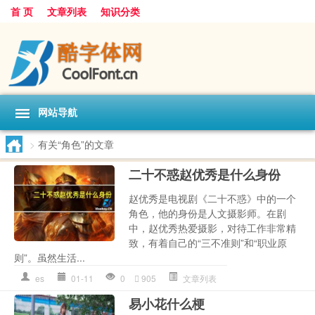
首 页
文章列表
知识分类
网站导航
>
有关“角色”的文章
二十不惑赵优秀是什么身份
赵优秀是电视剧《二十不惑》中的一个
角色，他的身份是人文摄影师。在剧
中，赵优秀热爱摄影，对待工作非常精
致，有着自己的“三不准则”和“职业原
则”。虽然生活...
es
01-11
0
905
文章列表
易小花什么梗