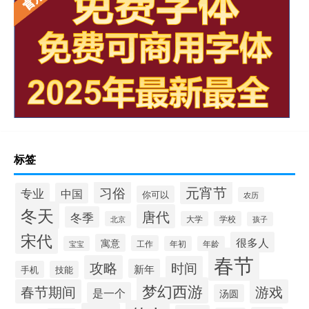
标签
元宵节
习俗
专业
中国
你可以
农历
冬天
唐代
冬季
北京
大学
学校
孩子
宋代
很多人
寓意
工作
宝宝
年初
年龄
春节
攻略
时间
新年
手机
技能
梦幻西游
春节期间
游戏
是一个
汤圆