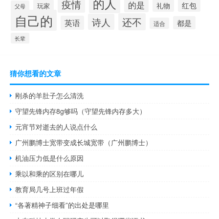
的人
疫情
的是
红包
礼物
玩家
父母
自己的
还不
诗人
英语
都是
适合
长辈
猜你想看的文章
刚杀的羊肚子怎么清洗
守望先锋内存8g够吗（守望先锋内存多大）
元宵节对逝去的人说点什么
广州鹏博士宽带变成长城宽带（广州鹏博士）
机油压力低是什么原因
乘以和乘的区别在哪儿
教育局几号上班过年假
“各著精神子细看”的出处是哪里