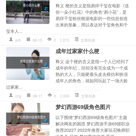
释义 梗的含义是指易烊千玺在电影《送
你一朵小红花》中的角色“易小花”，是
易烊千玺粉丝根据电影的一些信息创造
出来的形象，用以表达对千玺角色和千
玺本人...
yxh
08-15
0
273
文章列表
成年过家家什么梗
释义 这个梗的含义是指一个人已经到了
成年的年纪，但却没有完全成为一个成
熟的大人，只能硬着头皮去模仿和扮演
成年人的角色，就如同玩起了一场大龄
过家家...
cng
08-11
0
630
文章列表
梦幻西游69级角色图片
以下围绕“梦幻西游69级角色图片”主题
解决网友的困惑 梦幻西游手游69级职业
推荐2022? 2022年推荐大家玩召唤师职