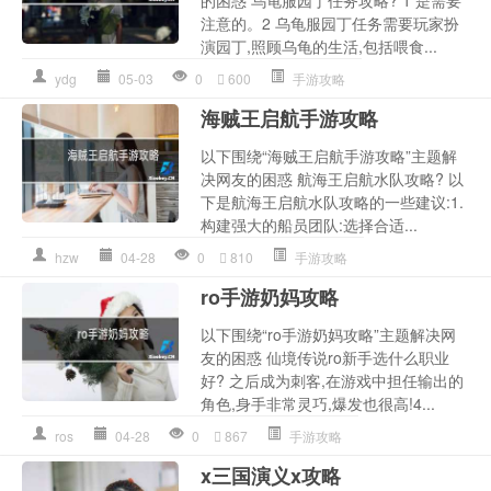
的困惑 乌龟服园丁任务攻略? 1 是需要
注意的。2 乌龟服园丁任务需要玩家扮
演园丁,照顾乌龟的生活,包括喂食...
ydg
05-03
0
600
手游攻略
海贼王启航手游攻略
以下围绕“海贼王启航手游攻略”主题解
决网友的困惑 航海王启航水队攻略? 以
下是航海王启航水队攻略的一些建议:1.
构建强大的船员团队:选择合适...
hzw
04-28
0
810
手游攻略
ro手游奶妈攻略
以下围绕“ro手游奶妈攻略”主题解决网
友的困惑 仙境传说ro新手选什么职业
好? 之后成为刺客,在游戏中担任输出的
角色,身手非常灵巧,爆发也很高!4...
ros
04-28
0
867
手游攻略
x三国演义x攻略