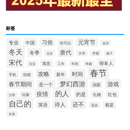
标签
元宵节
习俗
专业
中国
你可以
农历
冬天
唐代
冬季
北京
大学
学校
孩子
宋代
很多人
寓意
工作
宝宝
年初
年龄
春节
攻略
时间
新年
手机
技能
梦幻西游
春节期间
游戏
是一个
汤圆
的人
疫情
的是
红包
礼物
玩家
父母
自己的
还不
诗人
英语
都是
适合
长辈