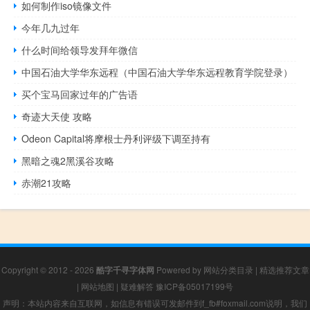
如何制作iso镜像文件
今年几九过年
什么时间给领导发拜年微信
中国石油大学华东远程（中国石油大学华东远程教育学院登录）
买个宝马回家过年的广告语
奇迹大天使 攻略
Odeon Capital将摩根士丹利评级下调至持有
黑暗之魂2黑溪谷攻略
赤潮21攻略
Copyright © 2012 - 2026
酷字千寻字体网
Powered by
网站分类目录
|
精选推荐文章
|
网站地图
|
疑难解答
豫ICP备05017199号
声明：本站内容来自互联网，如信息有错误可发邮件到f_fb#foxmail.com说明，我们