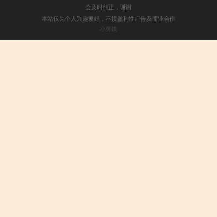
会及时纠正，谢谢
本站仅为个人兴趣爱好，不接盈利性广告及商业合作
小男孩