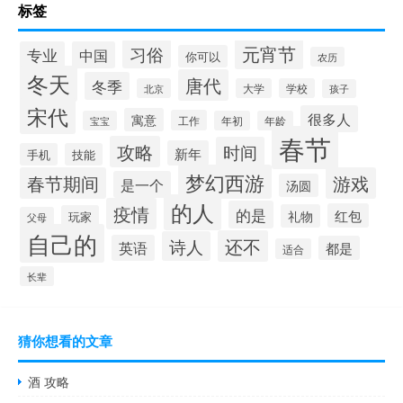
标签
元宵节
习俗
专业
中国
你可以
农历
冬天
唐代
冬季
北京
大学
学校
孩子
宋代
很多人
寓意
工作
宝宝
年初
年龄
春节
攻略
时间
新年
手机
技能
梦幻西游
春节期间
游戏
是一个
汤圆
的人
疫情
的是
红包
礼物
玩家
父母
自己的
还不
诗人
英语
都是
适合
长辈
猜你想看的文章
酒 攻略