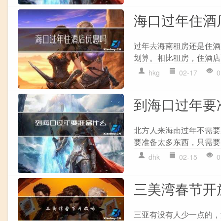
海口过年住酒
过年去海南租房还是住酒
划算。相比租房，住酒店
hkg
02-17
0
到海口过年要
北方人来海南过年不需要
要准备太多东西，只需要
dhk
02-15
0
三美湾春节开
三亚有没有人少一点的，