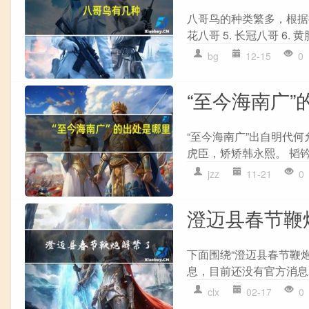
八哥鸟的种类繁多，根据提供
花八哥 5. 长冠八哥 6. 黄脸
bg
12-15
0
“至今海南广”
“至今海南广”出自明代何
虎臣，矫矫韩永熙。 韬钤
jzz
11-21
0
澄迈县春节鞭
下面围绕“澄迈县春节鞭炮
息，目前还没有官方消息表
clx
02-17
0