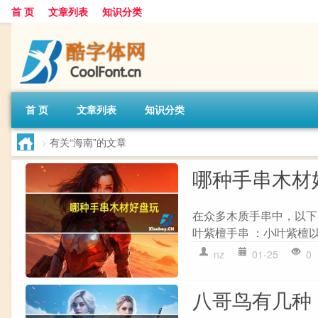
首 页
文章列表
知识分类
首 页
文章列表
知识分类
>
有关“海南”的文章
哪种手串木材
在众多木质手串中，以下
叶紫檀手串 ：小叶紫檀以
nz
01-25
0
八哥鸟有几种