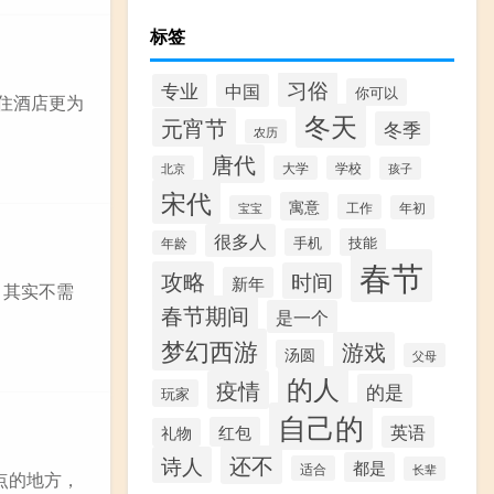
标签
习俗
专业
中国
你可以
住酒店更为
冬天
元宵节
冬季
农历
唐代
北京
大学
学校
孩子
宋代
寓意
工作
宝宝
年初
很多人
手机
技能
年龄
春节
攻略
时间
新年
，其实不需
春节期间
是一个
梦幻西游
游戏
汤圆
父母
的人
疫情
的是
玩家
自己的
英语
红包
礼物
还不
诗人
都是
适合
长辈
点的地方，