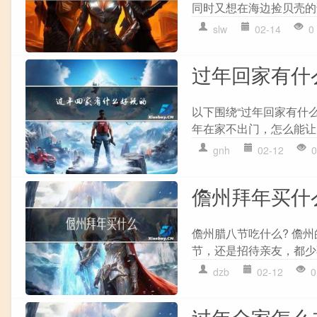
同时又想在海边捡贝壳的
slw
02-14
0
过年回家有什
以下围绕“过年回家有什
年在家不出门，怎么能让
gnh
02-12
0
儋州拜年买什
儋州腊八节吃什么? 儋
节，还是招待亲友，都少不
dzb
02-12
0
过年全家怎么