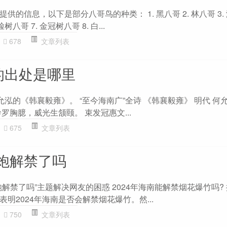
的信息，以下是部分八哥鸟的种类： 1. 黑八哥 2. 林八哥 3. 
树八哥 7. 金冠树八哥 8. 白...
678
文章列表
的出处是哪里
允泓的《韩襄毅雍》。 “至今海南广”全诗 《韩襄毅雍》 明代 何
罗胸臆，威光生颔颐。 束发冠惠文...
675
文章列表
炮解禁了吗
解禁了吗”主题解决网友的困惑 2024年海南能解禁烟花爆竹吗?
明2024年海南是否会解禁烟花爆竹。然...
750
文章列表