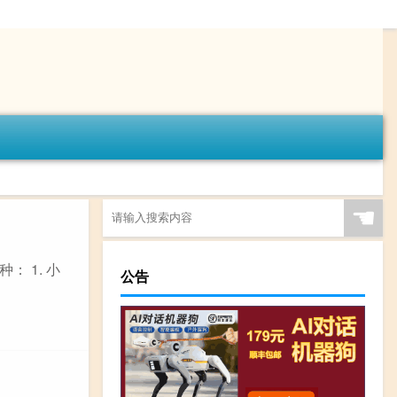
☚
 1. 小
公告