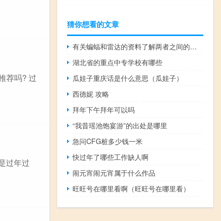
猜你想看的文章
有关蝙蝠和雷达的资料了解两者之间的关系（有关蝙蝠和雷达的资料）
湖北省的重点中专学校有哪些
荐吗? 过
瓜娃子重庆话是什么意思（瓜娃子）
西德妮 攻略
拜年下午拜年可以吗
“我昔瑶池饱宴游”的出处是哪里
急问CFG桩多少钱一米
快过年了哪些工作缺人啊
是过年过
闹元宵闹元宵属于什么作品
旺旺号在哪里看啊（旺旺号在哪里看）