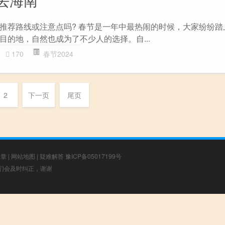
推荐路线或注意点吗? 春节是一年中最热闹的时候，大家纷纷踏
目的地，自然也成为了不少人的选择。自...
170
春节2024
2
下一页
尾页
文章
|
网站地图
|
疑难解答
豫ICP备05017199号
，我们会及时纠正，谢谢