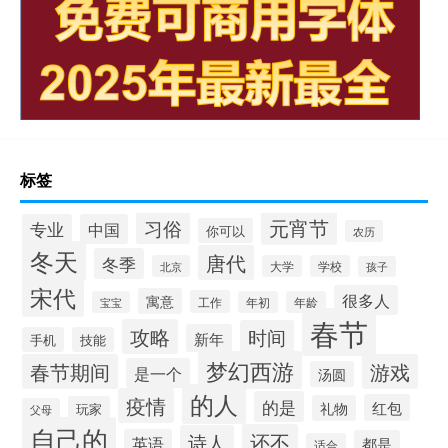
标签
元宵节
习俗
专业
中国
你可以
农历
冬天
唐代
冬季
北京
大学
学校
孩子
宋代
很多人
寓意
工作
宝宝
年初
年龄
春节
攻略
时间
新年
手机
技能
梦幻西游
春节期间
游戏
是一个
汤圆
的人
疫情
的是
红包
礼物
玩家
父母
自己的
还不
诗人
英语
都是
适合