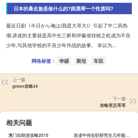
日本的暴走族是做什么的?跟黑帮一个性质吗?
最近日剧《今日から俺は(我是大哥大)》引起了中二风热
潮,讲述的主要就是高中生三桥和伊藤借转校之机成为不良
少年,与其他学校的不良少年作战的故事。 本以为...
网络标签：
华硕
斯坦
车臣
上一篇
green攻略34
下一篇
攻略变态哥哥
相关问题
澳门自助游攻略2015
攻读中传在职研究生几年能获证