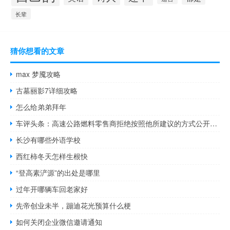
长辈
猜你想看的文章
max 梦魇攻略
古墓丽影7详细攻略
怎么给弟弟拜年
车评头条：高速公路燃料零售商拒绝按照他所建议的方式公开提供其实时价格数据
长沙有哪些外语学校
西红柿冬天怎样生根快
“登高素浐源”的出处是哪里
过年开哪辆车回老家好
先帝创业未半，蹦迪花光预算什么梗
如何关闭企业微信邀请通知