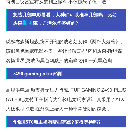
特朗普突然宣布从叙利亚撤军,不仅惊呆了俄、法...
想找几部电影看看，大神们可以推荐几部吗，比如
斯坦
杰森
森，丹泽尔华盛顿的?
说起杰森斯坦森,绕不开他的成名处女作《两杆大烟枪》。
该部黑色幽默电影不仅一举让导演盖-里奇和杰森-斯坦森
名扬世界,更成为黑色幽默片的巅峰之作,一众黑色幽。
z490 gaming plus评测
高规供电,高频支持无压力 华硕 TUF GAMING Z490-PLUS
(WI-FI)电竞特工主板专为年轻电竞玩家设计,其采用了ATX
大板板型打造,在外观上给人一种非常硬朗的感觉,。
华硕X570新主板有哪些亮点?值得等待吗?