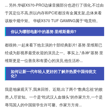
... 另外,华硕X570-PRO边缘音频部分也进行了强化,不过由
于其定位不高,所以内存和PCIE都没有金属支架,总体来看
该板中规中矩。 华硕X570 TUF GAMING属于“电竞特。
你认为哪部电影中的基努·里维斯最帅?
都很帅,一起来看下他主演的十部经典影片! 基努·里维斯已
经成为影视界最受欢迎的演员之一。事实上,"杀神"基努·里
维斯更是一位善良和有爱心的演员,他生活朴...
如何让新一代年轻人更好的了解并热爱中国传统文
化?
我是地缘观天下,我来回答。近期,出了两个“数典忘祖”的败
类,人尽皆知。一个是“吃武汉人血馒头”的作家方方,一个是
辱骂国人的中国留学生许可馨。作家方方肯...