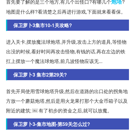
炮塔
首先要了解的是三个地方,有几个出怪口?有哪几个
?
地图是什么样?看清楚之后再进行游戏,下面就来看看保。
保卫萝卜3集市10-1关攻略?
进入关卡,摆放魔法球炮塔,并升级,攻击上方的道具,等怪物
出没的时候,看好时间再攻击怪物,有钱的话,再在左边的铁
扛上摆放一个魔法球炮塔,前几波怪物应该无...
保卫萝卜3 集市2第29关?
首先开局使用雪球炮塔升级,然后在道路的出口处的拐角地
方放一个蘑菇炮塔,然后是用火龙果打那个大金币箱子以及
附近的建筑; ￼ 有了初步的资金之后,就可以放魔。
保卫萝卜3-集市地图-第59关怎么过?