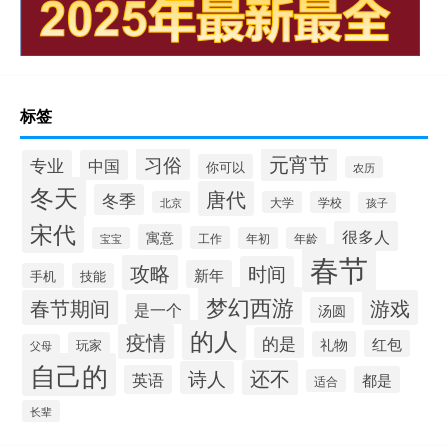
标签
元宵节
习俗
专业
中国
你可以
农历
冬天
唐代
冬季
北京
大学
学校
孩子
宋代
很多人
寓意
工作
宝宝
年初
年龄
春节
攻略
时间
新年
手机
技能
梦幻西游
春节期间
游戏
是一个
汤圆
的人
疫情
的是
红包
礼物
玩家
父母
自己的
还不
诗人
英语
都是
适合
长辈