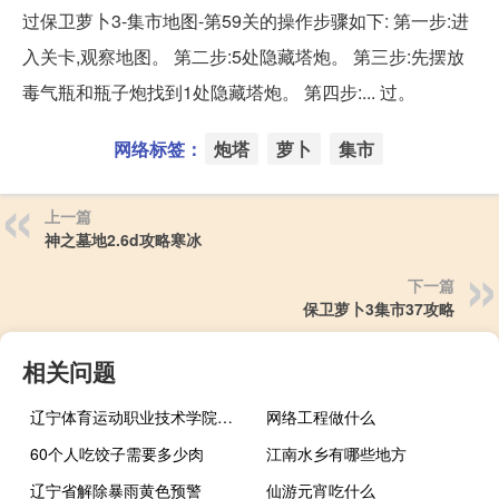
过保卫萝卜3-集市地图-第59关的操作步骤如下: 第一步:进
入关卡,观察地图。 第二步:5处隐藏塔炮。 第三步:先摆放
毒气瓶和瓶子炮找到1处隐藏塔炮。 第四步:... 过。
网络标签：
炮塔
萝卜
集市
上一篇
神之墓地2.6d攻略寒冰
下一篇
保卫萝卜3集市37攻略
相关问题
辽宁体育运动职业技术学院专业排名
网络工程做什么
60个人吃饺子需要多少肉
江南水乡有哪些地方
辽宁省解除暴雨黄色预警
仙游元宵吃什么