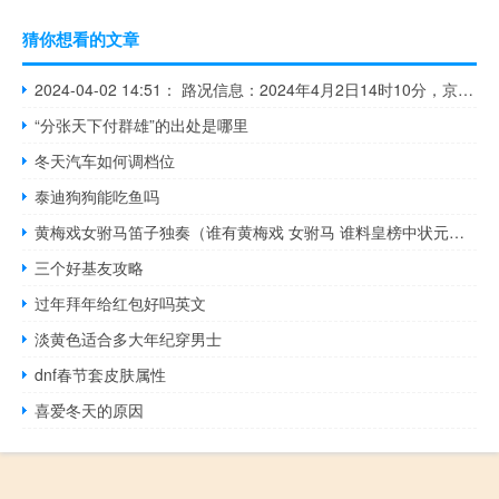
猜你想看的文章
2024-04-02 14:51： 路况信息：2024年4月2日14时10分，京港澳高速潭耒（潭衡）段新塘收费站附近以北K1595处南往北因施工车流量大造成交通通行缓慢，至14时49分已恢复正常通行。Sa85Za ​​​
“分张天下付群雄”的出处是哪里
冬天汽车如何调档位
泰迪狗狗能吃鱼吗
黄梅戏女驸马笛子独奏（谁有黄梅戏 女驸马 谁料皇榜中状元笛子伴奏曲谱）
三个好基友攻略
过年拜年给红包好吗英文
淡黄色适合多大年纪穿男士
dnf春节套皮肤属性
喜爱冬天的原因