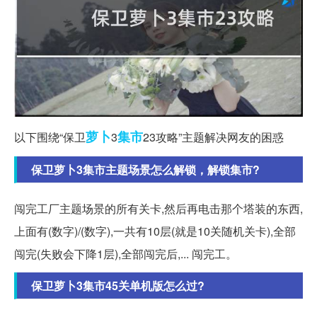
萝卜
集市
以下围绕“保卫
3
23攻略”主题解决网友的困惑
保卫萝卜3集市主题场景怎么解锁，解锁集市?
闯完工厂主题场景的所有关卡,然后再电击那个塔装的东西,
上面有(数字)/(数字),一共有10层(就是10关随机关卡),全部
闯完(失败会下降1层),全部闯完后,... 闯完工。
保卫萝卜3集市45关单机版怎么过?