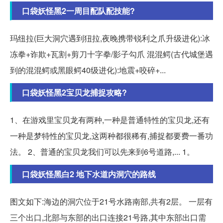
口袋妖怪黑2一周目配队配技能?
玛纽拉(巨大洞穴遇到狃拉,夜晚携带锐利之爪升级进化):冰
冻拳+诈欺+瓦割+剪刀十字拳/影子勾爪 混混鳄(古代城堡遇
到的混混鳄或黑眼鳄40级进化):地震+咬碎+...
口袋妖怪黑2宝贝龙捕捉攻略?
1、在游戏里宝贝龙有两种,一种是普通特性的宝贝龙,还有
一种是梦特性的宝贝龙,这两种都很稀有,捕捉都要费一番功
法。 2、普通的宝贝龙我们可以先来到6号道路,... 1。
口袋妖怪黑白2 地下水道内洞穴的路线
图文如下:海边的洞穴位于21号水路南部,共有2层。 一层有
三个出口,北部与东部的出口连接21号路,其中东部出口需