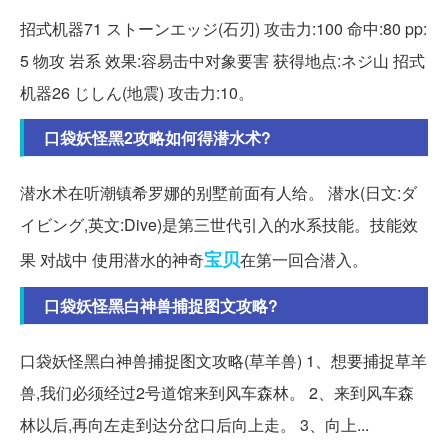
招式机器71 ストーンエッジ(石刃) 攻击力:100 命中:80 pp:
5 物攻 岩系 效果:容易击中对象要害 获得地点:ネジ山 招式
机器26 じしん(地震) 攻击力:10。
口袋妖怪黑2攻略如何得潜水术?
潜水术在听潮镇希罗娜的别墅前面有人给。 潜水(日文:ダ
イビング,英文:Dive)是第三世代引入的水系技能。技能效
宝贝
果 对战中 使用潜水的神奇
在第一回合潜入。
口袋妖怪黑白神兽捕捉图文攻略?
口袋妖怪黑白神兽捕捉图文攻略(草羊兽) 1、想要捕捉草羊
兽,我们必须经过2号道馆来到风车森林。 2、来到风车森
林以后,再向左走到达分岔口后向上走。 3、向上...