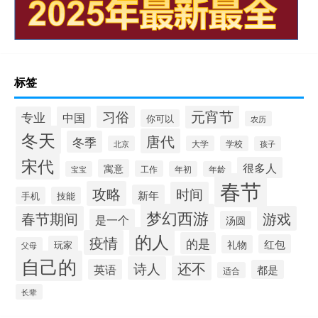
标签
元宵节
习俗
专业
中国
你可以
农历
冬天
唐代
冬季
北京
大学
学校
孩子
宋代
很多人
寓意
工作
宝宝
年初
年龄
春节
攻略
时间
新年
手机
技能
梦幻西游
春节期间
游戏
是一个
汤圆
的人
疫情
的是
红包
礼物
玩家
父母
自己的
还不
诗人
英语
都是
适合
长辈