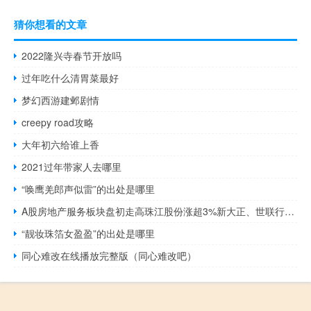
猜你想看的文章
2022隆兴寺春节开放吗
过年吃什么清胃菜最好
梦幻西游建邺剧情
creepy road攻略
大年初六给谁上香
2021过年带家人去哪里
“唤鹰羌郎声似雷”的出处是哪里
A股房地产服务板块盘初走高珠江股份涨超3%新大正、世联行、我爱我家、特发服务、招商积余跟涨
“靓妆珠箔女盈盈”的出处是哪里
同心难改在线播放完整版（同心难改吧）