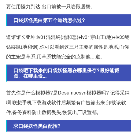
要使用怪力到达,出口前被一只岩殿居蟹。
口袋妖怪黑白第五个道馆怎么过?
道馆馆长亚坤:lv31混混鳄(地和恶)+lv31穿山王(地)+lv33钢
钻鼹鼠(地和钢),你可以看到这三只主要的属性是地系,而你
的主宠是草系,用草系技能完全的克制他... 道。
口袋吧下载来的口袋妖怪黑在哪里保存?最好能截
图。在哪里设...
首先你是什么模拟器?是Desumuesvn模拟器吗? 记得采纳
啊 联想手机下载游戏软件后频繁有广告蹦出来,卸载该软
件,备份资料防止数据丢失,恢复出厂设置都。
求口袋妖怪黑白配招?