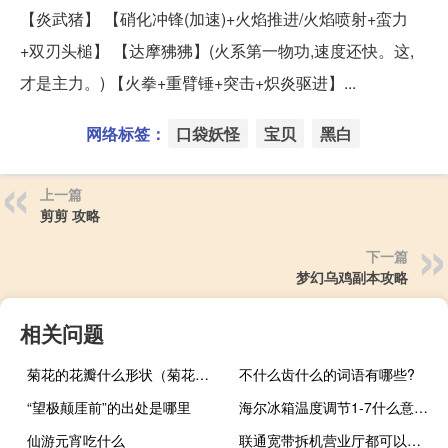
【炎武猪】 【硝化冲锋(加速)+火焰推进/火焰喷射+蛮力
+双刃头槌】 【达摩狒狒】(火系第一物功,速度还快。这,
才是主力。) 【火拳+重臂锤+突击+炽炎驱进】...
网络标签：
口袋妖怪
宝贝
黑白
上一篇
剪剪 攻略
下一篇
梦幻乌鸡副本攻略
相关问题
菊花的花瓣什么形状（菊花花瓣的形状）
不什么齿什么的词语有哪些?
“望极颠厓前”的出处是哪里
海尔冰箱温度调节1-7什么意思（海尔冰箱好不好）
仙游元宵吃什么
联通宽带拆机营业厅都可以办理吗