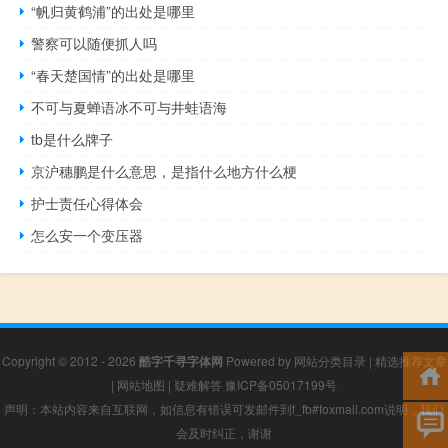
“帆归黄鹤浦”的出处是哪里
警察可以随便抓人吗
“春天楚国情”的出处是哪里
不可与夏蝉语冰不可与井蛙语海
tb是什么牌子
京沪穗鹏是什么意思，是指什么地方什么梗
护士责任心得体会
怎么安一个变压器
Copyright © 2012 - 2026
酷字千寻字体网
Powered by
网站分类目录
|
精选推荐文章
|
网站地图
|
疑难解答
豫ICP备05017199号
声明：本站内容来自互联网，如信息有错误可发邮件到f_fb#foxmail.com说明，我们
会及时纠正，谢谢