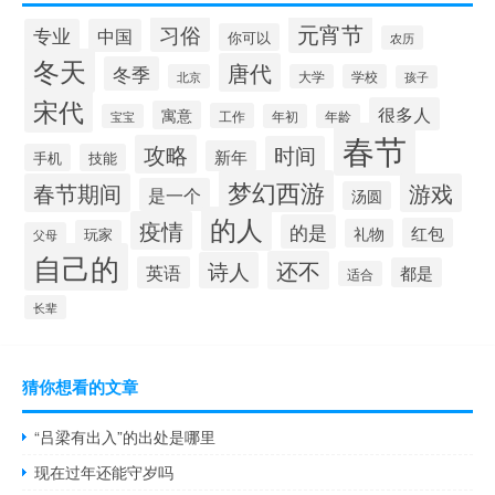
元宵节
习俗
专业
中国
你可以
农历
冬天
唐代
冬季
北京
大学
学校
孩子
宋代
很多人
寓意
工作
宝宝
年初
年龄
春节
攻略
时间
新年
手机
技能
梦幻西游
春节期间
游戏
是一个
汤圆
的人
疫情
的是
红包
礼物
玩家
父母
自己的
还不
诗人
英语
都是
适合
长辈
猜你想看的文章
“吕梁有出入”的出处是哪里
现在过年还能守岁吗