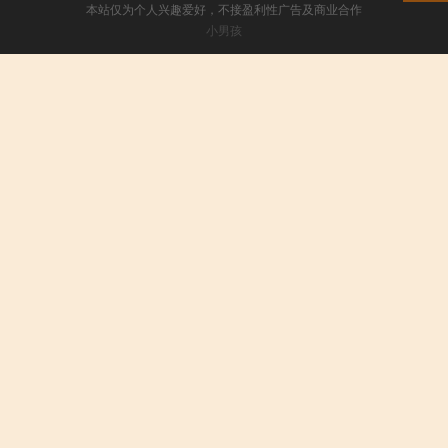
本站仅为个人兴趣爱好，不接盈利性广告及商业合作
小男孩