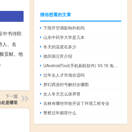
猜你想看的文章
下雨开空调影响外机吗
至中书侍郎
山东中药学大学是几本
诗人、名
冬天的温度在多少
极贡献。他
德庆闹元宵介绍
。
UAndroidTool(手机刷机软件) V3.76 免费版（UAndroidTool(手机刷机软件) V3.76 免费版功能简介）
过年去人才市场合适吗
梦幻西游封号解封步骤图
女人冬天怎么保养肾
下一篇
出处是哪里
吉林有哪些学校开设了环境工程专业
警察过年都穿什么