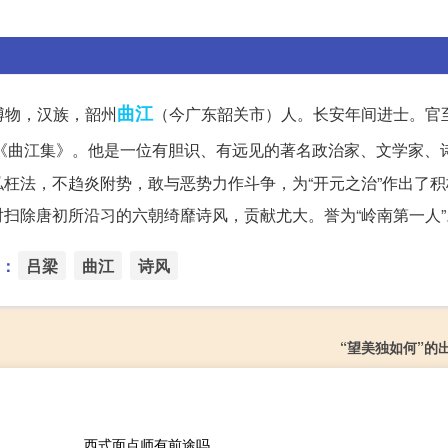
曲江
名博物，汉族，韶州
（今广东韶关市）人。长安年间进士。官
《曲江集》。他是一位有胆识、有远见的著名政治家、文学家、
枉法，不趋炎附势，敢与恶势力作斗争，为“开元之治”作出了积
扫除唐初所沿习的六朝绮靡诗风，贡献尤大。誉为“岭南第一人”
：
吕梁
曲江
诗风
“望美独如何”的
西式面点师有前途吗