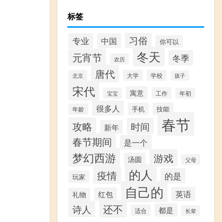
标签
习俗
专业
中国
你可以
冬天
元宵节
冬季
农历
唐代
北京
大学
学校
孩子
宋代
寓意
工作
宝宝
年初
很多人
手机
技能
年龄
春节
攻略
时间
新年
春节期间
是一个
梦幻西游
游戏
汤圆
父母
的人
疫情
的是
玩家
自己的
英语
红包
礼物
还不
诗人
都是
适合
长辈