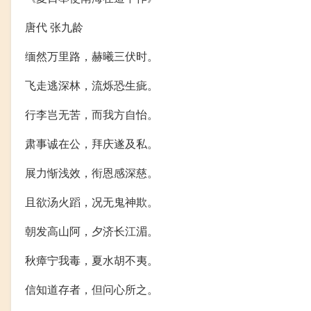
唐代 张九龄
缅然万里路，赫曦三伏时。
飞走逃深林，流烁恐生疵。
行李岂无苦，而我方自怡。
肃事诚在公，拜庆遂及私。
展力惭浅效，衔恩感深慈。
且欲汤火蹈，况无鬼神欺。
朝发高山阿，夕济长江湄。
秋瘴宁我毒，夏水胡不夷。
信知道存者，但问心所之。