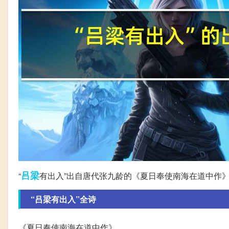
吕梁
“
有出入”出自唐代张九龄的《夏日奉使南海在道中作
“吕梁有出入”全诗
《夏日奉使南海在道中作》