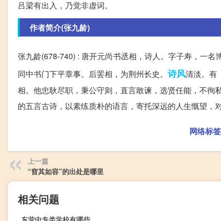
吕梁有出入，乃觉非虚词。
作者简介(张九龄)
张九龄(678-740) : 唐开元尚书丞相，诗人。字子寿，一
诗风
同中书门下平章事。后罢相，为荆州长史。
清淡。有
相。他忠耿尽职，秉公守则，直言敢谏，选贤任能，不徇私
的五言古诗，以素练质朴的语言，寄托深远的人生慨望，对
网络标签
上一篇
“窅其如容”的出处是哪里
相关问题
东营中专类学校有哪些