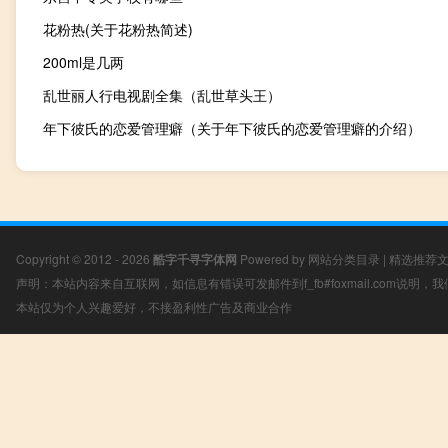
花粉热(关于花粉热简述)
200ml是几两
乱世丽人行电视剧全集（乱世草头王）
年下彼氏的恋爱管理癖（关于年下彼氏的恋爱管理癖的介绍）
Copyright © 2012 - 2026
酷字千寻字体网
Powered by
网站分类目录
|
精选推荐
声明：本站内容来自互联网，如信息有错误可发邮件到f_fb#foxmail.com说明
本站仅为个人兴趣爱好，不接盈利性广告及商业合作