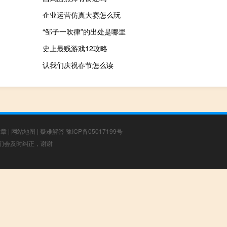
企业运营仿真大赛怎么玩
“邹子一吹律”的出处是哪里
史上最贱游戏12攻略
认我们庆祝春节怎么读
文章
|
网站地图
|
疑难解答
豫ICP备05017199号
，我们会及时纠正，谢谢