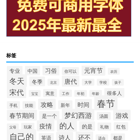
标签
元宵节
习俗
专业
中国
你可以
农历
冬天
唐代
冬季
北京
大学
学校
孩子
宋代
很多人
寓意
工作
宝宝
年初
年龄
春节
攻略
时间
新年
手机
技能
梦幻西游
春节期间
游戏
是一个
汤圆
的人
疫情
的是
红包
礼物
玩家
父母
自己的
还不
诗人
英语
都是
适合