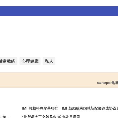
健身教练
心理健康
私人
saneper
三国志11剧本辅助工具 V1.6 免费版（三国志11剧本辅助工具 V1.6 免费版功能简介）
“此所谓大王之雄风也”的出处是哪里