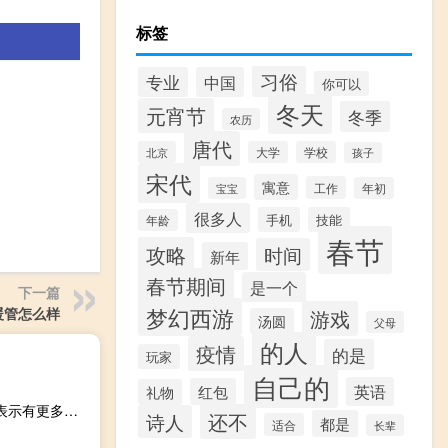
标签
习俗
专业
中国
你可以
冬天
元宵节
冬季
农历
唐代
北京
大学
学校
孩子
宋代
寓意
工作
宝宝
年初
很多人
手机
技能
年龄
春节
攻略
时间
新年
春节期间
是一个
下一篇
梦幻西游
地暖管怎么样
游戏
汤圆
父母
的人
疫情
的是
玩家
自己的
英语
红包
礼物
IMF总裁格奥尔基耶娃：IMF鼓励成员国就新配额达成协议表示有更多资金是必要的
还不
诗人
都是
适合
长辈