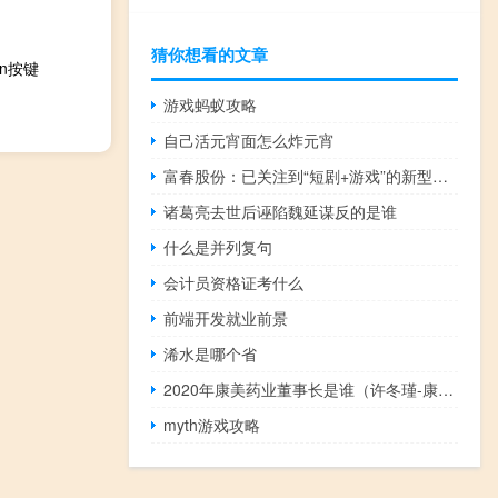
猜你想看的文章
on按键
游戏蚂蚁攻略
自己活元宵面怎么炸元宵
富春股份：已关注到“短剧+游戏”的新型游戏形态
诸葛亮去世后诬陷魏延谋反的是谁
什么是并列复句
会计员资格证考什么
前端开发就业前景
浠水是哪个省
2020年康美药业董事长是谁（许冬瑾-康美药业股份有限公司前任副董事长介绍）
myth游戏攻略