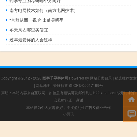
药学专业的考研哪个方向好
南方电网技术如何（南方电网技术）
“合群从而一视”的出处是哪里
冬天风衣哪里买便宜
过年最爱你的人会这样
Copyright © 2012 - 2026
酷字千寻字体网
Powered by
网站分类目录
|
精选推荐文章
|
网站地图
|
疑难解答
豫ICP备05017199号
声明：本站内容来自互联网，如信息有错误可发邮件到f_fb#foxmail.com说明，我们
会及时纠正，谢谢
本站仅为个人兴趣爱好，不接盈利性广告及商业合作
小男孩