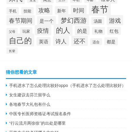
春节
攻略
时间
新年
手机
技能
梦幻西游
春节期间
游戏
是一个
汤圆
的人
疫情
的是
红包
礼物
玩家
父母
自己的
还不
诗人
英语
都是
适合
长辈
猜你想看的文章
手机进水了怎么处理比较好oppo（手机进水了怎么处理比较好）
女生建议去芬兰留学么
各地春节大礼包有什么
中医专长医师资格证考试报名条件
“行云流月两徐徐”的出处是哪里