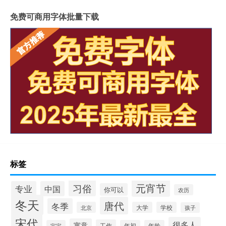
免费可商用字体批量下载
标签
元宵节
习俗
专业
中国
你可以
农历
冬天
唐代
冬季
北京
大学
学校
孩子
宋代
很多人
寓意
工作
宝宝
年初
年龄