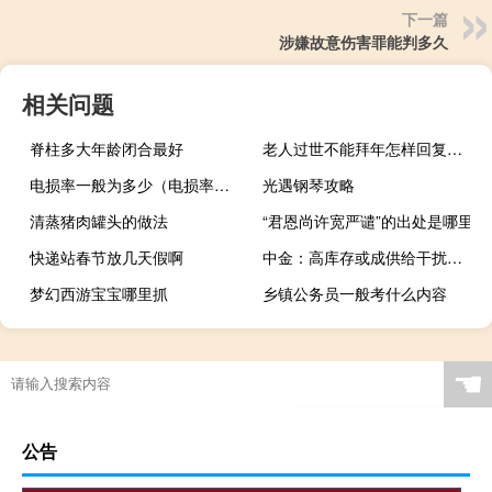
下一篇
涉嫌故意伤害罪能判多久
相关问题
脊柱多大年龄闭合最好
老人过世不能拜年怎样回复拜年者
电损率一般为多少（电损率一般是多少）
光遇钢琴攻略
清蒸猪肉罐头的做法
“君恩尚许宽严谴”的出处是哪里
快递站春节放几天假啊
中金：高库存或成供给干扰缓冲垫 锡价或难以冲高
梦幻西游宝宝哪里抓
乡镇公务员一般考什么内容
☚
公告