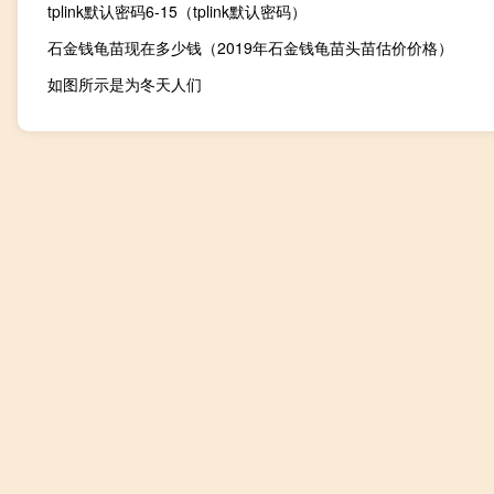
tplink默认密码6-15（tplink默认密码）
石金钱龟苗现在多少钱（2019年石金钱龟苗头苗估价价格）
如图所示是为冬天人们