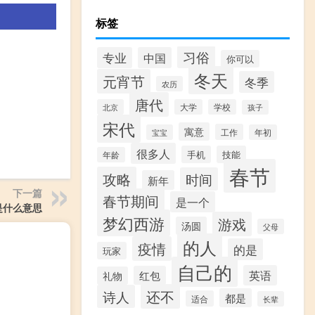
标签
习俗
专业
中国
你可以
冬天
元宵节
冬季
农历
唐代
北京
大学
学校
孩子
宋代
寓意
工作
宝宝
年初
很多人
手机
技能
年龄
春节
攻略
时间
新年
下一篇
春节期间
是一个
是什么意思
梦幻西游
游戏
汤圆
父母
的人
疫情
的是
玩家
自己的
英语
红包
礼物
还不
诗人
都是
适合
长辈