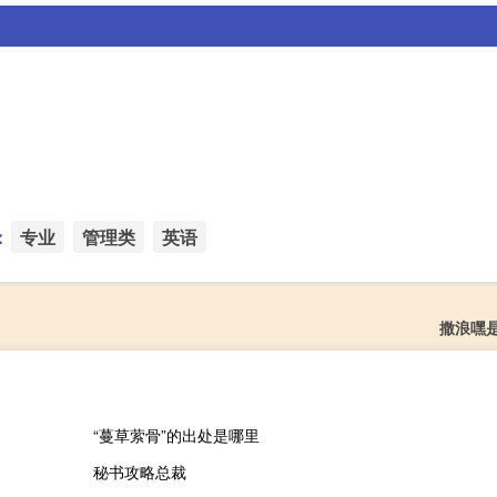
：
专业
管理类
英语
撒浪嘿
“蔓草萦骨”的出处是哪里
秘书攻略总裁