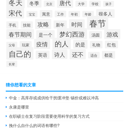
冬天
唐代
冬季
北京
大学
学校
孩子
宋代
很多人
寓意
工作
宝宝
年初
年龄
春节
攻略
时间
新年
手机
技能
梦幻西游
春节期间
游戏
是一个
汤圆
的人
疫情
的是
红包
礼物
玩家
父母
自己的
还不
诗人
英语
都是
适合
长辈
猜你想看的文章
中金：高库存或成供给干扰缓冲垫 锡价或难以冲高
永康是哪里
在职硕士在复习阶段需要使用科学的复习方式
挽什么自什么的词语有哪些?