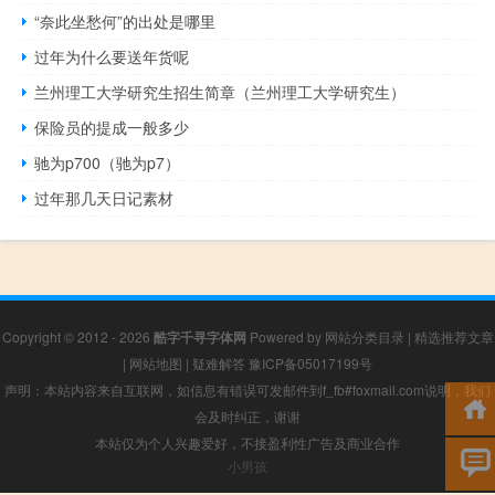
“奈此坐愁何”的出处是哪里
过年为什么要送年货呢
兰州理工大学研究生招生简章（兰州理工大学研究生）
保险员的提成一般多少
驰为p700（驰为p7）
过年那几天日记素材
Copyright © 2012 - 2026
酷字千寻字体网
Powered by
网站分类目录
|
精选推荐文章
|
网站地图
|
疑难解答
豫ICP备05017199号
声明：本站内容来自互联网，如信息有错误可发邮件到f_fb#foxmail.com说明，我们
会及时纠正，谢谢
本站仅为个人兴趣爱好，不接盈利性广告及商业合作
小男孩