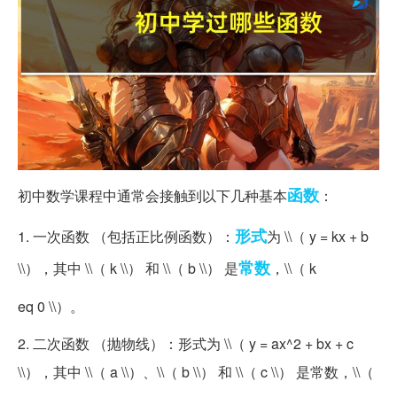
函数
初中数学课程中通常会接触到以下几种基本
：
形式
1. 一次函数 （包括正比例函数）：
为 \\（ y = kx + b
常数
\\），其中 \\（ k \\） 和 \\（ b \\） 是
，\\（ k
eq 0 \\）。
2. 二次函数 （抛物线）：形式为 \\（ y = ax^2 + bx + c
\\），其中 \\（ a \\）、\\（ b \\） 和 \\（ c \\） 是常数，\\（