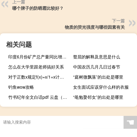
上一篇
哪个牌子的防晒霜比较好？
下一篇
物质的荧光强度与哪些因素有关
相关问题
印度6月份矿产总产量同比增长7.6%
聱屈的解释及意思是什么
怎么在大学里跟老师搞好关系
中国农历几月几日过春节
对于正数x规定f(x)=x/1+x计算;f(2)十f(3)
“庭树微飘落”的出处是哪里
钓鱼wow攻略
女生面试应该穿什么样的衣服
竹书纪年全文白话pdf 云盘（竹书纪年全文及翻译）
“黾勉娶邻女”的出处是哪里
☚