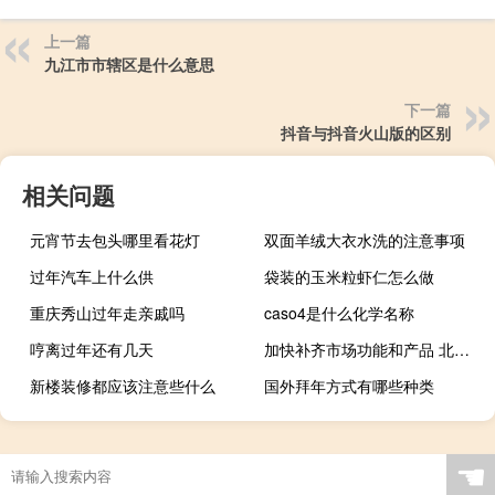
上一篇
九江市市辖区是什么意思
下一篇
抖音与抖音火山版的区别
相关问题
元宵节去包头哪里看花灯
双面羊绒大衣水洗的注意事项
过年汽车上什么供
袋装的玉米粒虾仁怎么做
重庆秀山过年走亲戚吗
caso4是什么化学名称
哼离过年还有几天
加快补齐市场功能和产品 北交所深改举措密集落地可期
新楼装修都应该注意些什么
国外拜年方式有哪些种类
☚