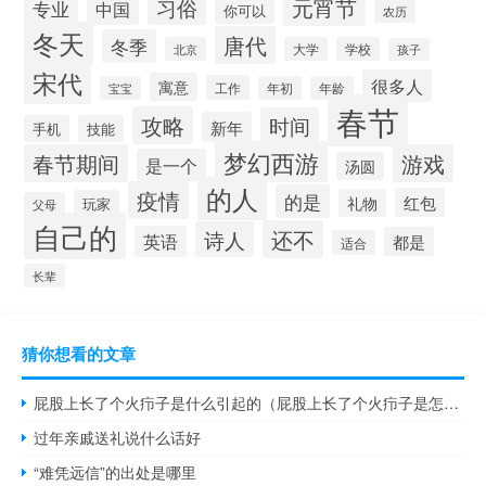
元宵节
习俗
专业
中国
你可以
农历
冬天
唐代
冬季
北京
大学
学校
孩子
宋代
很多人
寓意
工作
宝宝
年初
年龄
春节
攻略
时间
新年
手机
技能
梦幻西游
春节期间
游戏
是一个
汤圆
的人
疫情
的是
红包
礼物
玩家
父母
自己的
还不
诗人
英语
都是
适合
长辈
猜你想看的文章
屁股上长了个火疖子是什么引起的（屁股上长了个火疖子是怎么回事）
过年亲戚送礼说什么话好
“难凭远信”的出处是哪里