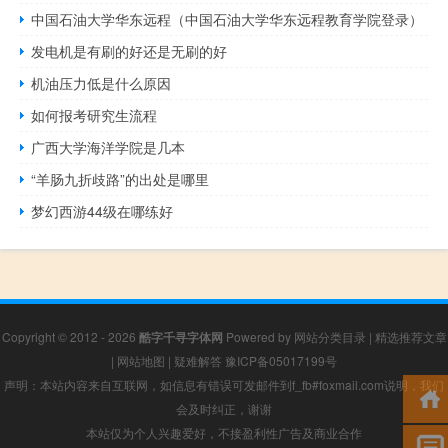
中国石油大学华东远程（中国石油大学华东远程教育学院登录）
发电机是有刷的好还是无刷的好
机油压力低是什么原因
如何报考研究生流程
广西大学海洋学院是几本
“羊肠九折歧路”的出处是哪里
梦幻西游44级在哪练好
Copyright © 2012 - 2026
酷字千寻字体网
Powered by
网站分类目录
|
精选推荐文章
|
网站地图
|
疑难解答
豫ICP备05017199号
声明：本站内容来自互联网，如信息有错误可发邮件到f_fb#foxmail.com说明，我们
会及时纠正，谢谢
本站仅为个人兴趣爱好，不接盈利性广告及商业合作