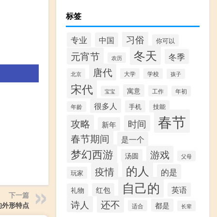
标签
习俗
专业
中国
你可以
冬天
元宵节
冬季
农历
唐代
北京
大学
学校
孩子
宋代
寓意
工作
宝宝
年初
很多人
手机
技能
年龄
春节
攻略
时间
新年
春节期间
是一个
梦幻西游
游戏
汤圆
父母
的人
疫情
的是
玩家
自己的
英语
红包
礼物
下一篇
还不
诗人
的外形特点
都是
适合
长辈