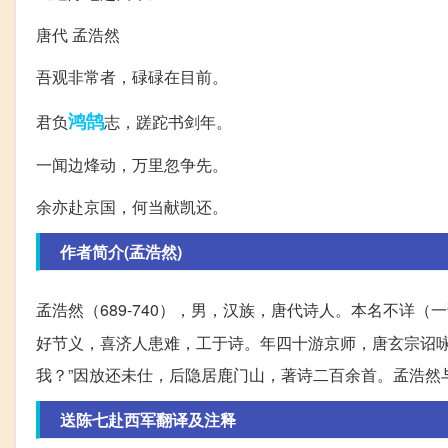
唐代 孟浩然
吾观非常者，碌碌在目前。
鸿鹄
君负
志，蹉跎书剑年。
一闻边烽动，万里忽争先。
余亦赴京国，何当献凯还。
作者简介(孟浩然)
孟浩然（689-740），男，汉族，唐代诗人。本名不详（
好节义，喜济人患难，工于诗。年四十游京师，唐玄宗诏咏
我？”因放还未仕，后隐居鹿门山，著诗二百余首。孟浩然
送陈七赴西军翻译及注释