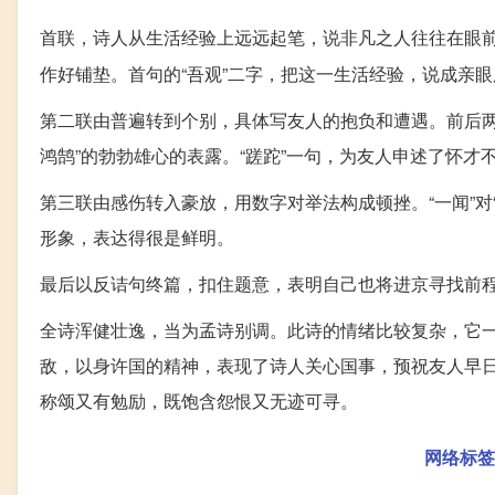
首联，诗人从生活经验上远远起笔，说非凡之人往往在眼
作好铺垫。首句的“吾观”二字，把这一生活经验，说成亲
第二联由普遍转到个别，具体写友人的抱负和遭遇。前后两
鸿鹄”的勃勃雄心的表露。“蹉跎”一句，为友人申述了怀
第三联由感伤转入豪放，用数字对举法构成顿挫。“一闻”对
形象，表达得很是鲜明。
最后以反诘句终篇，扣住题意，表明自己也将进京寻找前
全诗浑健壮逸，当为孟诗别调。此诗的情绪比较复杂，它
敌，以身许国的精神，表现了诗人关心国事，预祝友人早
称颂又有勉励，既饱含怨恨又无迹可寻。
网络标签