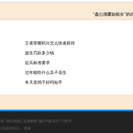
“盘心清露如铅水”的
王者荣耀积分怎么快速获得
超生罚款多少钱
征兵标准要求
过年能吃什么瓜子花生
冬天卖鸽子好吗知乎
文章
|
网站地图
|
疑难解答
豫ICP备05017199号
，我们会及时纠正，谢谢