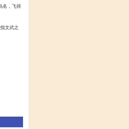
鸟名，飞得
，指文武之