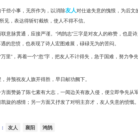
友人
前干些小事，无所作为，以消除
对仕途失意的愧恨，为后文
眼所见，表达得斩钉截铁，使人不得不信。
联意脉贯通，应接严谨。“鸿鹄志”三字是对友人的称赞，也是诗
才不遇的悲愤，也表现了诗人宏图难展，碌碌无为的苦闷。
“万里”，再着一个“忽”字，把友人不计得失，急于国难，努力争
程，并预祝友人旗开得胜，早日献功阙下。
一方面赞扬了陈七素有大志，一闻边关有敌入侵，便立即争先从
日凯旋的感情；另一方面又抒发了对明主弃才，友人失意的愤慨
：
友人
襄阳
鸿鹄