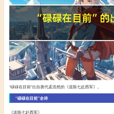
“碌碌在目前”出自唐代孟浩然的《送陈七赴西军》。
“碌碌在目前”全诗
《送陈七赴西军》