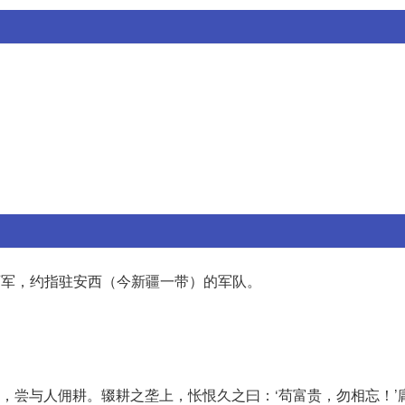
西军，约指驻安西（今新疆一带）的军队。
涉少时，尝与人佣耕。辍耕之垄上，怅恨久之曰：‘苟富贵，勿相忘！