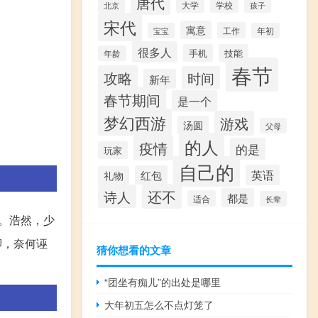
唐代
北京
大学
学校
孩子
宋代
寓意
工作
宝宝
年初
很多人
手机
技能
年龄
春节
攻略
时间
新年
春节期间
是一个
梦幻西游
游戏
汤圆
父母
的人
疫情
的是
玩家
自己的
英语
红包
礼物
还不
诗人
都是
适合
长辈
”。浩然，少
卿，奈何诬
猜你想看的文章
“团坐有痴儿”的出处是哪里
大年初五怎么不点灯笼了