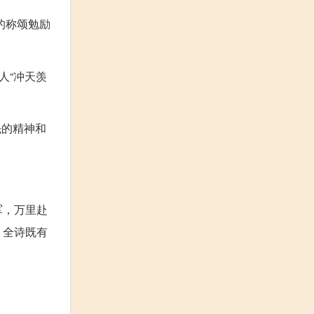
的称颂勉励
人“冲天羡
先的精神和
军，万里赴
。全诗既有