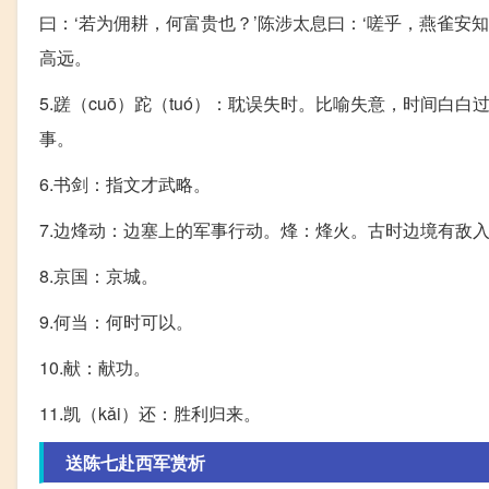
曰：‘若为佣耕，何富贵也？’陈涉太息曰：‘嗟乎，燕雀安
高远。
5.蹉（cuō）跎（tuó）：耽误失时。比喻失意，时间
事。
6.书剑：指文才武略。
7.边烽动：边塞上的军事行动。烽：烽火。古时边境有敌
8.京国：京城。
9.何当：何时可以。
10.献：献功。
11.凯（kǎi）还：胜利归来。
送陈七赴西军赏析