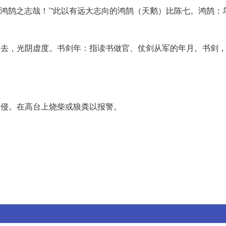
知鸿鹄之志哉！’”此以有远大志向的鸿鹄（天鹅）比陈七。鸿鹄：
白白过去，光阴虚度。书剑年：指读书做官、仗剑从军的年月。书剑
入侵。在高台上烧柴或狼粪以报警。