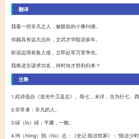
翻译
我看一些非凡之人，被眼前的小事纠缠。
你颇具有远大志向，文武才华耽误多年。
听说边境有敌入侵，立即赴军万里争先。
我将进京谋求功名，何时你才胜利归来？
注释
1.此诗选自《道光中卫县志》。陈七，未详，当为行七。
2.非常者：非凡的人。
3.碌（lù）碌：平庸，一般。
4.鸿（hóng）鹄（hú）志：《史记·陈涉世家》：“陈