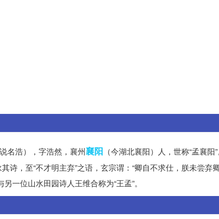
襄阳
一说名浩），字浩然，襄州
（今湖北襄阳）人，世称“孟襄阳
其诗，至“不才明主弃”之语，玄宗谓：“卿自不求仕，朕未尝弃
与另一位山水田园诗人王维合称为“王孟”。