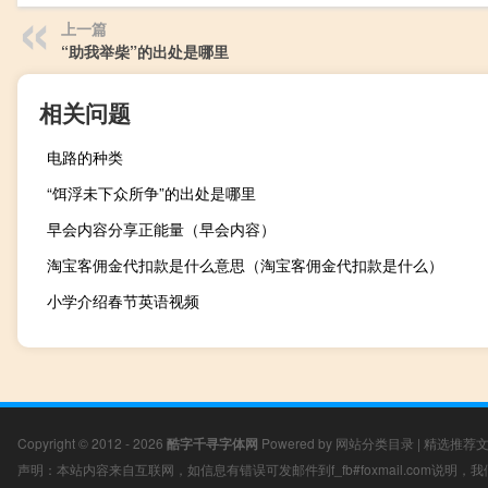
上一篇
“助我举柴”的出处是哪里
相关问题
电路的种类
“饵浮未下众所争”的出处是哪里
早会内容分享正能量（早会内容）
淘宝客佣金代扣款是什么意思（淘宝客佣金代扣款是什么）
小学介绍春节英语视频
Copyright © 2012 - 2026
酷字千寻字体网
Powered by
网站分类目录
|
精选推荐
声明：本站内容来自互联网，如信息有错误可发邮件到f_fb#foxmail.com说明