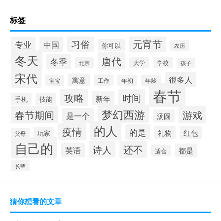
标签
元宵节
习俗
专业
中国
你可以
农历
冬天
唐代
冬季
北京
大学
学校
孩子
宋代
很多人
寓意
工作
宝宝
年初
年龄
春节
攻略
时间
新年
手机
技能
梦幻西游
春节期间
游戏
是一个
汤圆
的人
疫情
的是
红包
礼物
玩家
父母
自己的
还不
诗人
英语
都是
适合
长辈
猜你想看的文章