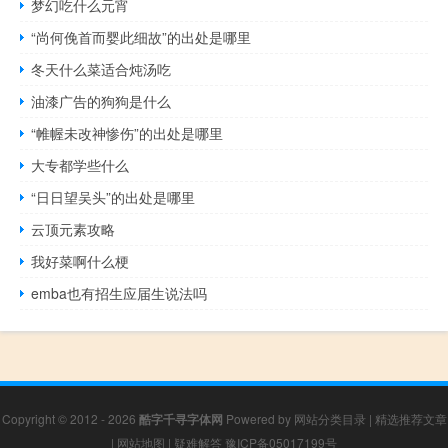
梦幻吃什么元宵
“尚何俛首而婴此细故”的出处是哪里
冬天什么菜适合炖汤吃
油漆广告的狗狗是什么
“帷幄未改神惨伤”的出处是哪里
大专都学些什么
“日日望吴头”的出处是哪里
云顶元素攻略
我好菜啊什么梗
emba也有招生应届生说法吗
Copyright © 2012 - 2026
酷字千寻字体网
Powered by
网站分类目录
|
精选推荐文章
|
网站地图
|
疑难解答
豫ICP备05017199号