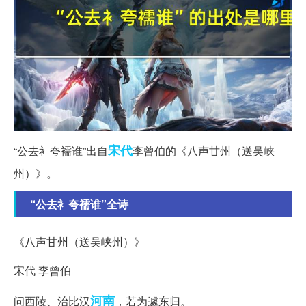
宋代
“公去衤夸襦谁”出自
李曾伯的《八声甘州（送吴峡
州）》。
“公去衤夸襦谁”全诗
《八声甘州（送吴峡州）》
宋代 李曾伯
河南
问西陵、治比汉
，若为遽东归。