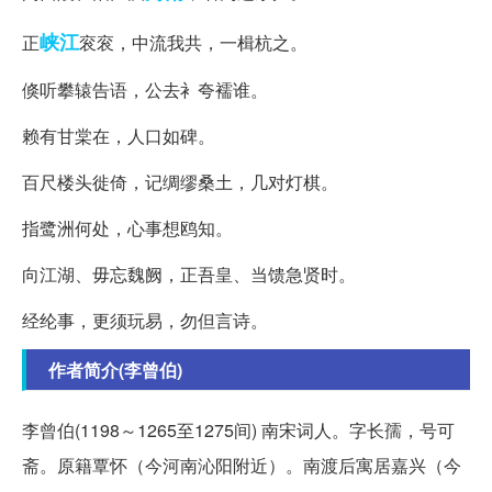
峡江
正
衮衮，中流我共，一楫杭之。
倏听攀辕告语，公去衤夸襦谁。
赖有甘棠在，人口如碑。
百尺楼头徙倚，记绸缪桑土，几对灯棋。
指鹭洲何处，心事想鸥知。
向江湖、毋忘魏阙，正吾皇、当馈急贤时。
经纶事，更须玩易，勿但言诗。
作者简介(李曾伯)
李曾伯(1198～1265至1275间) 南宋词人。字长孺，号可
斋。原籍覃怀（今河南沁阳附近）。南渡后寓居嘉兴（今