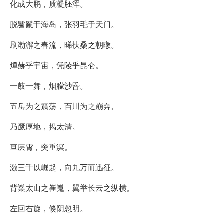
化成大鹏，质凝胚浑。
脱鬐鬣于海岛，张羽毛于天门。
刷渤澥之春流，晞扶桑之朝暾。
燀赫乎宇宙，凭陵乎昆仑。
一鼓一舞，烟朦沙昏。
五岳为之震荡，百川为之崩奔。
乃蹶厚地，揭太清。
亘层霄，突重溟。
激三千以崛起，向九万而迅征。
背嶪太山之崔嵬，翼举长云之纵横。
左回右旋，倏阴忽明。