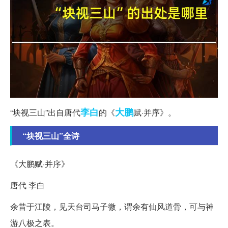
李白
大鹏
“块视三山”出自唐代
的《
赋·并序》。
“块视三山”全诗
《大鹏赋·并序》
唐代 李白
余昔于江陵，见天台司马子微，谓余有仙风道骨，可与神
游八极之表。