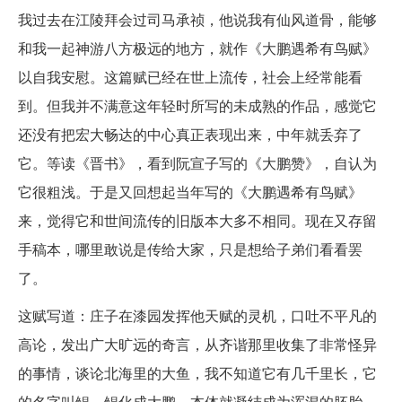
我过去在江陵拜会过司马承祯，他说我有仙风道骨，能够
和我一起神游八方极远的地方，就作《大鹏遇希有鸟赋》
以自我安慰。这篇赋已经在世上流传，社会上经常能看
到。但我并不满意这年轻时所写的未成熟的作品，感觉它
还没有把宏大畅达的中心真正表现出来，中年就丢弃了
它。等读《晋书》，看到阮宣子写的《大鹏赞》，自认为
它很粗浅。于是又回想起当年写的《大鹏遇希有鸟赋》
来，觉得它和世间流传的旧版本大多不相同。现在又存留
手稿本，哪里敢说是传给大家，只是想给子弟们看看罢
了。
这赋写道：庄子在漆园发挥他天赋的灵机，口吐不平凡的
高论，发出广大旷远的奇言，从齐谐那里收集了非常怪异
的事情，谈论北海里的大鱼，我不知道它有几千里长，它
的名字叫鲲。鲲化成大鹏，本体就凝结成为浑混的胚胎。