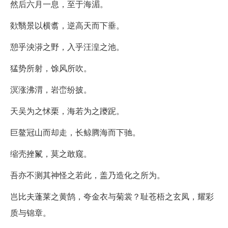
然后六月一息，至于海湄。
欻翳景以横翥，逆高天而下垂。
憩乎泱漭之野，入乎汪湟之池。
猛势所射，馀风所吹。
溟涨沸渭，岩峦纷披。
天吴为之怵栗，海若为之躨跜。
巨鳌冠山而却走，长鲸腾海而下驰。
缩壳挫鬣，莫之敢窥。
吾亦不测其神怪之若此，盖乃造化之所为。
岂比夫蓬莱之黄鹄，夸金衣与菊裳？耻苍梧之玄凤，耀彩
质与锦章。