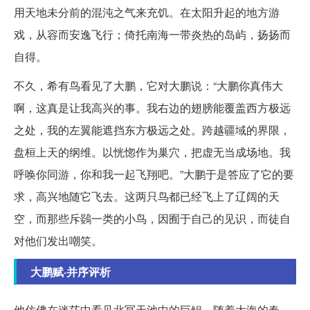
用天地未分前的混沌之气来充饥。在太阳升起的地方游
戏，从容而安逸飞行；倚托南海一带炎热的岛屿，扬扬而
自得。
不久，希有鸟看见了大鹏，它对大鹏说：“大鹏你真伟大
啊，这真是让我高兴的事。我右边的翅膀能覆盖西方极远
之处，我的左翼能遮挡东方极远之处。跨越疆域的界限，
盘桓上天的纲维。以恍惚作为巢穴，把虚无当成场地。我
呼唤你同游，你和我一起飞翔吧。”大鹏于是答应了它的要
求，高兴地随它飞去。这两只鸟都已经飞上了辽阔的天
空，而那些斥鷃一类的小鸟，因囿于自己的见识，而徒自
对他们发出嘲笑。
大鹏赋·并序评析
他仿佛在迷茫中看见北冥天池中的巨鲲，随着大海的春