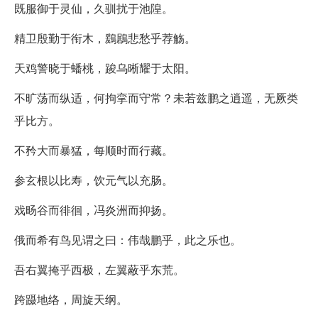
既服御于灵仙，久驯扰于池隍。
精卫殷勤于衔木，鶢鶋悲愁乎荐觞。
天鸡警晓于蟠桃，踆乌晰耀于太阳。
不旷荡而纵适，何拘挛而守常？未若兹鹏之逍遥，无厥类
乎比方。
不矜大而暴猛，每顺时而行藏。
参玄根以比寿，饮元气以充肠。
戏旸谷而徘徊，冯炎洲而抑扬。
俄而希有鸟见谓之曰：伟哉鹏乎，此之乐也。
吾右翼掩乎西极，左翼蔽乎东荒。
跨蹑地络，周旋天纲。