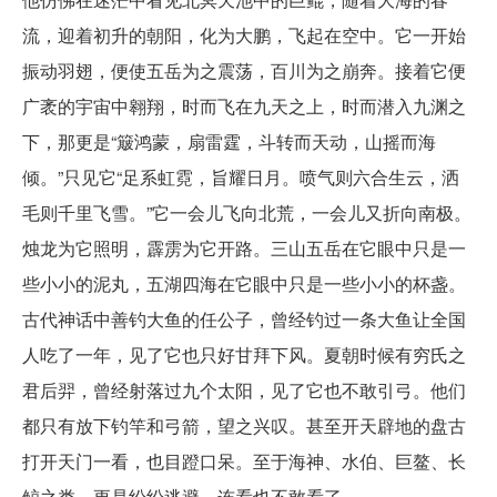
流，迎着初升的朝阳，化为大鹏，飞起在空中。它一开始
振动羽翅，便使五岳为之震荡，百川为之崩奔。接着它便
广袤的宇宙中翱翔，时而飞在九天之上，时而潜入九渊之
下，那更是“簸鸿蒙，扇雷霆，斗转而天动，山摇而海
倾。”只见它“足系虹霓，旨耀日月。喷气则六合生云，洒
毛则千里飞雪。”它一会儿飞向北荒，一会儿又折向南极。
烛龙为它照明，霹雳为它开路。三山五岳在它眼中只是一
些小小的泥丸，五湖四海在它眼中只是一些小小的杯盏。
古代神话中善钓大鱼的任公子，曾经钓过一条大鱼让全国
人吃了一年，见了它也只好甘拜下风。夏朝时候有穷氏之
君后羿，曾经射落过九个太阳，见了它也不敢引弓。他们
都只有放下钓竿和弓箭，望之兴叹。甚至开天辟地的盘古
打开天门一看，也目蹬口呆。至于海神、水伯、巨鳌、长
鲸之类，更是纷纷逃避，连看也不敢看了。