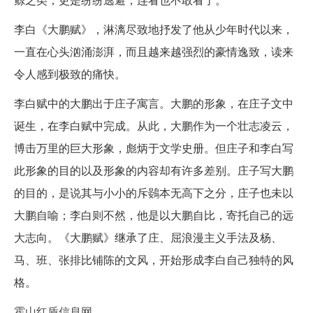
李白《大鹏赋》，淋漓尽致地抒发了他从少年时代以来，
一直在心头汹涌澎湃，而且越来越强烈的豪情逸致，读来
令人感到极致的痛快。
李白赋中的大鹏出于庄子寓言。大鹏的形象，在庄子文中
诞生，在李白赋中完成。从此，大鹏作为一个壮志凌云，
博击万里的巨大形象，彪炳于文学史册。但庄子和李白写
此形象的目的以及形象的内容却有许多差别。庄子写大鹏
的目的，是说其与小小的斥鷃本无高下之分，庄子也未以
大鹏自喻；李白则不然，他是以大鹏自比，寄托自己的远
大志向。《大鹏赋》继承了庄、屈浪漫主义手法及杨、
马、班、张排比铺陈的文风，开始形成李白自己独特的风
格。
霍山红盾信息网