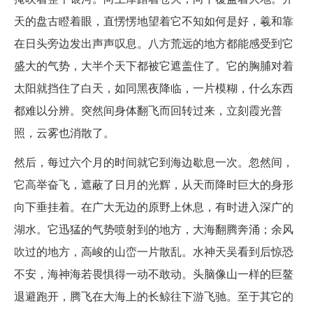
天的盘古瞪着眼，直愣愣地望着它不知如何是好，羲和靠
在日头旁边发出声声叹息。八方荒远的地方都能感受到它
盛大的气势，大半个天下都被它遮盖住了。它的胸脯对着
太阳就挡住了白天，如同黑夜降临，一片模糊，什么东西
都难以分辨。突然间身体翻飞而回转过来，立刻霞光普
照，云雾也消散了。
然后，每过六个月的时间就它到海边歇息一次。忽然间，
它高举奋飞，遮蔽了日月的光辉，从天而降时巨大的身形
向下垂挂着。在广大无边的原野上休息，有时进入深广的
湖水。它迅猛的气势喷射到的地方，大海翻腾奔涌；余风
吹过的地方，高峻的山峦一片散乱。水神天吴看到后惊恐
不安，海神海若畏惧得一动不敢动。头脑像山一样的巨鳌
退避跑开，腾飞在大海上的长鲸往下游飞驰。至于其它的