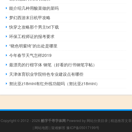
能介绍几种用酸菜做的菜吗
梦幻西游末日机甲攻略
快穿之攻略那个男主txt下载
环保工程师证的报考要求
“晓色明窗绮”的出处是哪里
今年春节天气怎样2019
最漂亮的行楷字体 钢笔（好看的行书钢笔字帖）
天津体育职业学院特色专业建设点有哪些
努比亚z18mini有红外线功能吗（努比亚z18mini）
Copyright © 2012 - 2026
酷字千寻字体网
Powered by
网站分类目录
|
精选推荐文章
|
网站地图
|
疑难解答
豫ICP备05017199号