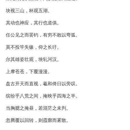
块视三山，杯观五湖。
其动也神应，其行也道俱。
任公见之而罢钓，有穷不敢以弯弧。
莫不投竿失镞，仰之长吁。
尔其雄姿壮观，坱轧河汉。
上摩苍苍，下覆漫漫。
盘古开天而直视，羲和倚日以旁叹。
缤纷乎八荒之间，掩映乎四海之半。
当胸臆之掩昼，若混茫之未判。
忽腾覆以回转，则霞廓而雾散。