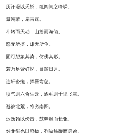
历汗漫以夭矫，羾阊阖之峥嵘。
簸鸿蒙，扇雷霆。
斗转而天动，山摇而海倾。
怒无所搏，雄无所争。
固可想象其势，仿佛其形。
若乃足萦虹蜺，目耀日月。
连轩沓拖，挥霍翕忽。
喷气则六合生云，洒毛则千里飞雪。
邈彼北荒，将穷南图。
运逸翰以傍击，鼓奔飙而长驱。
烛龙衔光以照物，列缺施鞭而启途。