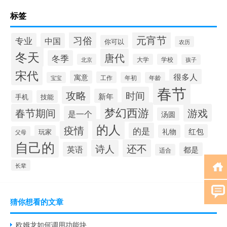
标签
元宵节
习俗
专业
中国
你可以
农历
冬天
唐代
冬季
北京
大学
学校
孩子
宋代
很多人
寓意
工作
宝宝
年初
年龄
春节
攻略
时间
新年
手机
技能
梦幻西游
春节期间
游戏
是一个
汤圆
的人
疫情
的是
红包
礼物
玩家
父母
自己的
还不
诗人
英语
都是
适合
长辈
猜你想看的文章
欧姆龙如何调用功能块