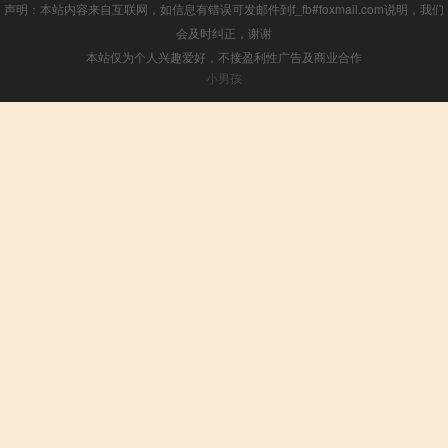
声明：本站内容来自互联网，如信息有错误可发邮件到f_fb#foxmail.com说明，我们
会及时纠正，谢谢
本站仅为个人兴趣爱好，不接盈利性广告及商业合作
小男孩