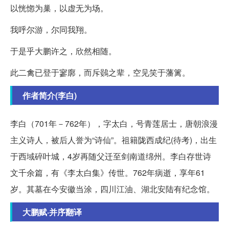
以恍惚为巢，以虚无为场。
我呼尔游，尔同我翔。
于是乎大鹏许之，欣然相随。
此二禽已登于寥廓，而斥鷃之辈，空见笑于藩篱。
作者简介(李白)
李白（701年－762年），字太白，号青莲居士，唐朝浪漫
主义诗人，被后人誉为“诗仙”。祖籍陇西成纪(待考)，出生
于西域碎叶城，4岁再随父迁至剑南道绵州。李白存世诗
文千余篇，有《李太白集》传世。762年病逝，享年61
岁。其墓在今安徽当涂，四川江油、湖北安陆有纪念馆。
大鹏赋·并序翻译