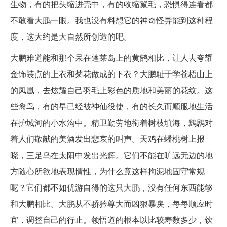
生物，有的把头缩进壳中，有的收缩鬣毛，恐惧得连看都
不敢看大鹏一眼。我也没有料想它的神奇怪异能到这种程
度，这大约是大自然所创造的吧。
大鹏难道能和那个呆在蓬莱岛上的黄鹄相比，让人去夸耀
金饰装点的上衣和菊花做成的下衣？大鹏耻于学苍梧山上
的凤凰，去炫耀自己羽毛上彩色的质地和美丽的花纹。这
些禽鸟，有的早已经被神仙役使，有的长久而顺服地生活
在护城河的小水沟中。精卫勤劳地衔着树枝填海，鶢鶋对
着人们敬献的美酒发出悲哀的叫声。天鸡在蟠桃树上报
晓，三足乌在太阳中发出光辉。它们不能在旷远无边的地
方随心所欲地表现情性，为什么竟这样拘泥地固守常规
呢？它们都不如优游自得的这只大鹏，没有任何东西能够
和大鹏相比。大鹏从不骄矜尊大而凶狠暴戾，每每顺应时
宜，调整自己的行止。领悟道的根本以比较寿数多少，饮