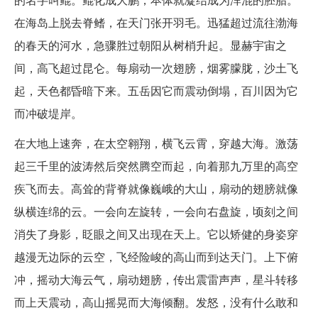
在海岛上脱去脊鳍，在天门张开羽毛。迅猛超过流往渤海
的春天的河水，急骤胜过朝阳从树梢升起。显赫宇宙之
间，高飞超过昆仑。每扇动一次翅膀，烟雾朦胧，沙土飞
起，天色都昏暗下来。五岳因它而震动倒塌，百川因为它
而冲破堤岸。
在大地上速奔，在太空翱翔，横飞云霄，穿越大海。激荡
起三千里的波涛然后突然腾空而起，向着那九万里的高空
疾飞而去。高耸的背脊就像巍峨的大山，扇动的翅膀就像
纵横连绵的云。一会向左旋转，一会向右盘旋，顷刻之间
消失了身影，眨眼之间又出现在天上。它以矫健的身姿穿
越漫无边际的云空，飞经险峻的高山而到达天门。上下俯
冲，摇动大海云气，扇动翅膀，传出震雷声声，星斗转移
而上天震动，高山摇晃而大海倾翻。发怒，没有什么敢和