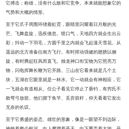
它搏击；称雄，没有什么敢和它竞争。本来就能想象它的
气势和大概的情形。
至于它爪子周围环绕着虹霓，眼睛里闪耀着日月般的光
芒。飞舞盘旋，迅疾倏忽。喷口气，天地四方就会生出云
彩；抖动一下羽毛，方圆千里之内就会飞起漫天雪花。从
遥远的北方准备往南方飞行。有时挥动强健的翅膀以侧
旋，有时腾起狂风而直飞。烛龙神口衔宝物为它照亮万
物，闪电挥舞长鞭为它开路。三山在它看来就是几个土
块，五湖在它眼里就是一杯水。它一动就会有神相应，它
一飞就会有道相从。任公子看见它停止了垂钓，有穷氏不
敢弯弓放箭。他们掷下鱼竿、丢弃箭杆，仰天看着它发出
无奈的长叹。
至于它勇盛的姿态、雄壮的形象，像是一眼望不到边际，
掩映着整个银河。向上摩蹭着苍天，向下覆盖着大地。开