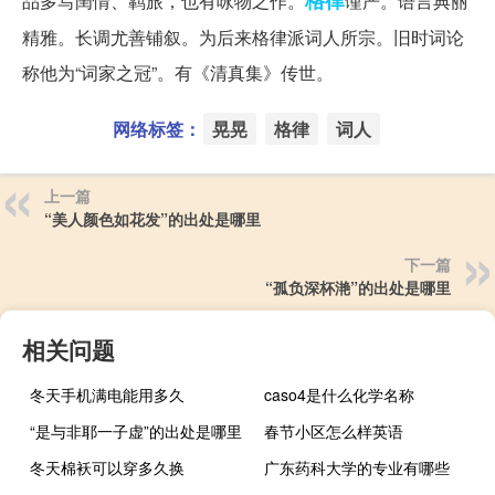
格律
品多写闺情、羁旅，也有咏物之作。
谨严。语言典丽
精雅。长调尤善铺叙。为后来格律派词人所宗。旧时词论
称他为“词家之冠”。有《清真集》传世。
网络标签：
晃晃
格律
词人
上一篇
“美人颜色如花发”的出处是哪里
下一篇
“孤负深杯滟”的出处是哪里
相关问题
冬天手机满电能用多久
caso4是什么化学名称
“是与非耶一子虚”的出处是哪里
春节小区怎么样英语
冬天棉袄可以穿多久换
广东药科大学的专业有哪些