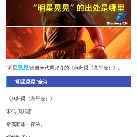
晃晃
“明星
”出自宋代周邦彦的《燕归梁（高平晓）》。
“明星晃晃”全诗
《燕归梁（高平晓）》
宋代 周邦彦
帘底新霜一夜浓。
短烛散飞虫。