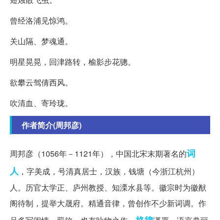
曾经洛浦见惊鸿。
关山隔、梦魂通。
明星晃晃，回津路转，榆影步花骢。
欲攀云驾倩西风。
吹清血、寄玲珑。
作者简介(周邦彦)
词
周邦彦（1056年－1121年），中国北宋末期著名的
人
，字美成，号清真居士，汉族，钱塘（今浙江杭州）
人。历官太学正、庐州教授、知溧水县等。徽宗时为徽猷
阁待制，提举大晟府。精通音律，曾创作不少新词调。作