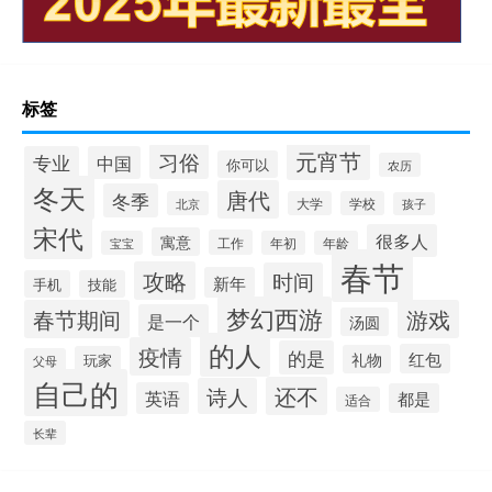
标签
元宵节
习俗
专业
中国
你可以
农历
冬天
唐代
冬季
北京
大学
学校
孩子
宋代
很多人
寓意
工作
宝宝
年初
年龄
春节
攻略
时间
新年
手机
技能
梦幻西游
春节期间
游戏
是一个
汤圆
的人
疫情
的是
红包
礼物
玩家
父母
自己的
还不
诗人
英语
都是
适合
长辈