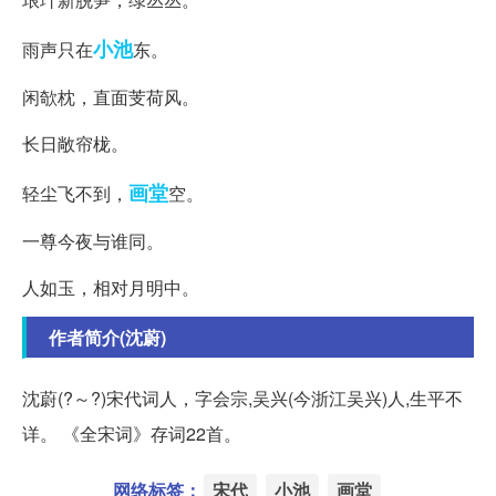
小池
雨声只在
东。
闲欹枕，直面芰荷风。
长日敞帘栊。
画堂
轻尘飞不到，
空。
一尊今夜与谁同。
人如玉，相对月明中。
作者简介(沈蔚)
沈蔚(?～?)宋代词人，字会宗,吴兴(今浙江吴兴)人,生平不
详。 《全宋词》存词22首。
网络标签：
宋代
小池
画堂