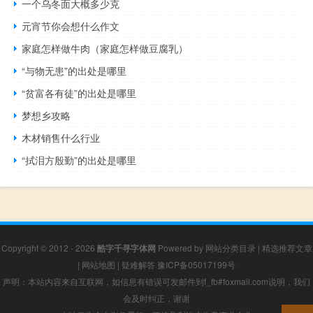
一个乌冬面大概多少克
元宵节你会想什么作文
家庭怎样做牛肉（家庭怎样做豆腐乳）
“与物无患”的出处是哪里
“贫富各有徒”的出处是哪里
梦想乡攻略
木材销售什么行业
“拭泪方殷勤”的出处是哪里
Copyright © 2012 - 2026
酷字千寻字体网
Powered by
网站分类目录
|
精选推荐文章
|
网站地图
|
疑难解答
豫ICP备05017199号
声明：本站内容来自互联网，如信息有错误可发邮件到f_fb#foxmail.com说明，我们
会及时纠正，谢谢