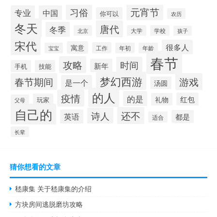
元宵节
习俗
专业
中国
你可以
农历
冬天
唐代
冬季
北京
大学
学校
孩子
宋代
很多人
寓意
工作
宝宝
年初
年龄
春节
攻略
时间
新年
手机
技能
梦幻西游
春节期间
游戏
是一个
汤圆
的人
疫情
的是
红包
礼物
玩家
父母
自己的
还不
诗人
英语
都是
适合
长辈
猜你想看的文章
嵇康集 关于嵇康集的介绍
方块房间逃脱磨坊攻略