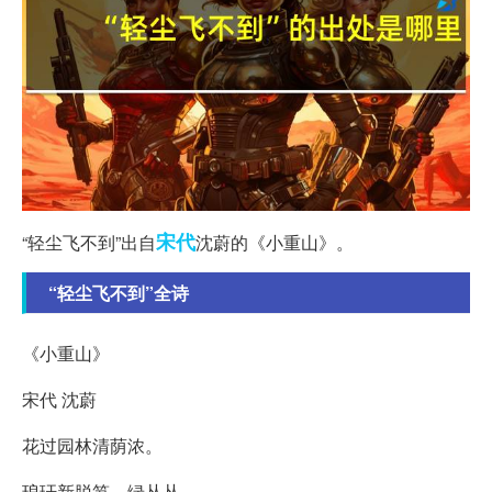
宋代
“轻尘飞不到”出自
沈蔚的《小重山》。
“轻尘飞不到”全诗
《小重山》
宋代 沈蔚
花过园林清荫浓。
琅玕新脱笋，绿丛丛。