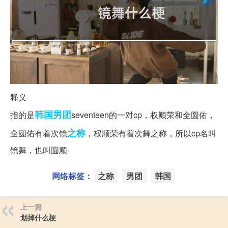
释义
韩国
男团
指的是
seventeen的一对cp，权顺荣和全圆佑，
之称
全圆佑有着次镜
，权顺荣有着次舞之称，所以cp名叫
镜舞，也叫圆顺‌‌‌‌‌‌‌‌‌
网络标签：
之称
男团
韩国
上一篇
划掉什么梗