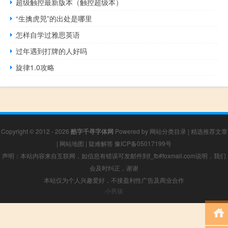
超级触控最新版本（触控超级本）
“生擒虎兕”的出处是哪里
怎样自学过雅思英语
过年遇到打牌的人好吗
旋律1.0攻略
Copyright © 2012 - 2026
酷字千寻字体网
Powered by
网站分类目录
|
精选推荐文章
|
网站地图
|
疑难解答
豫ICP备05017199号
声明：本站内容来自互联网，如信息有错误可发邮件到f_fb#foxmail.com说明，我们
会及时纠正，谢谢
本站仅为个人兴趣爱好，不接盈利性广告及商业合作
小男孩