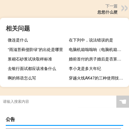
下一篇
忽悠什么梗
相关问题
微连是什么
在下列中，说法错误的是
“雨滋苔藓侵阶绿”的出处是哪里
电脑机箱嗡嗡响（电脑机箱嗡嗡响）
浆砌石砂浆试块取样标准
婚前首付的房子婚后是否算共同财产
去银行面试都应该准备什么
李小龙是多大年纪
啊的韩语怎么写
穿越火线AK47的三种使用技巧（穿越火线AK47如何使用 cfAK47有哪些特色）
☚
公告