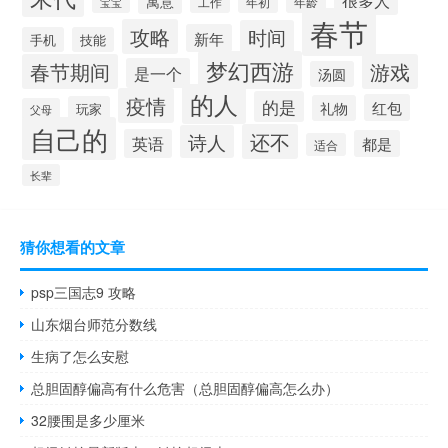
很多人
寓意
工作
宝宝
年初
年龄
春节
攻略
时间
新年
手机
技能
梦幻西游
春节期间
游戏
是一个
汤圆
的人
疫情
的是
红包
礼物
玩家
父母
自己的
还不
诗人
英语
都是
适合
长辈
猜你想看的文章
psp三国志9 攻略
山东烟台师范分数线
生病了怎么安慰
总胆固醇偏高有什么危害（总胆固醇偏高怎么办）
32腰围是多少厘米