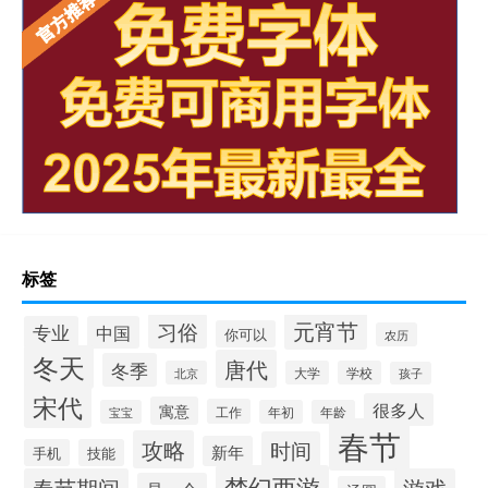
标签
元宵节
习俗
专业
中国
你可以
农历
冬天
唐代
冬季
北京
大学
学校
孩子
宋代
很多人
寓意
工作
宝宝
年初
年龄
春节
攻略
时间
新年
手机
技能
梦幻西游
春节期间
游戏