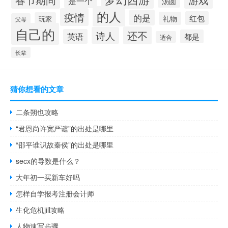
是一个
汤圆
的人
疫情
的是
红包
礼物
玩家
父母
自己的
还不
诗人
英语
都是
适合
长辈
猜你想看的文章
二条朔也攻略
“君恩尚许宽严谴”的出处是哪里
“邵平谁识故秦侯”的出处是哪里
secx的导数是什么？
大年初一买新车好吗
怎样自学报考注册会计师
生化危机jill攻略
人物速写步骤