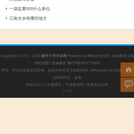
一袋盐重500什么单位
江南水乡有哪些地方
Copyright © 2012 - 2026
酷字千寻字体网
Powered by
网站分类目录
|
精选推荐文章
|
网站地图
|
疑难解答
豫ICP备05017199号
声明：本站内容来自互联网，如信息有错误可发邮件到f_fb#foxmail.com说明，我们
会及时纠正，谢谢
本站仅为个人兴趣爱好，不接盈利性广告及商业合作
小男孩